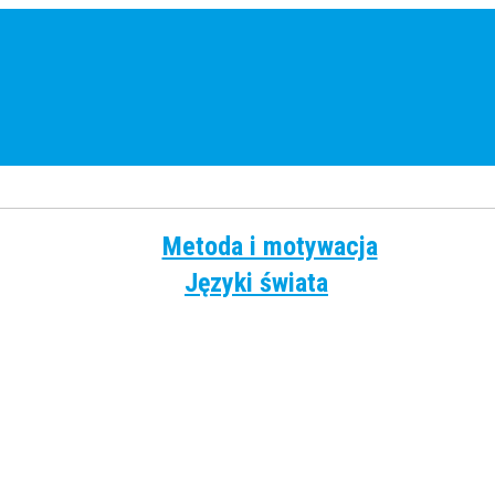
Metoda i motywacja
Języki świata
Angielski
Chiński
Francuski
Grecki
Hiszpański