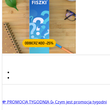
💸 PROMOCJA TYGODNIA 🥳 Czym jest promocja tygodni