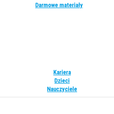
Darmowe materiały
Angielski
Niemiecki
Hiszpański
Francuski
Włoski
Rosyjski
Dla dzieci
Kariera
Dzieci
Nauczyciele