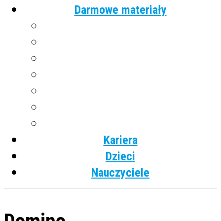
Darmowe materiały
Angielski
Niemiecki
Hiszpański
Francuski
Włoski
Rosyjski
Dla dzieci
Kariera
Dzieci
Nauczyciele