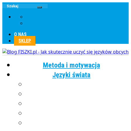
O NAS
SKLEP
Metoda i motywacja
Języki świata
Angielski
Chiński
Francuski
Grecki
Hiszpański