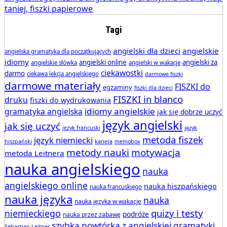
Tagi
angielski dla dzieci
angielskie
angielska gramatyka dla początkujących
idiomy
angielski online
angielski za
angielskie słówka
angielski w wakacje
ciekawostki
darmo
ciekawa lekcja angielskiego
darmowe fiszki
darmowe materiały
FISZKI do
egzaminy
fiszki dla dzieci
FISZKI in blanco
druku
fiszki do wydrukowania
idiomy angielskie
gramatyka angielska
jak się dobrze uczyć
język angielski
jak się uczyć
jezyk francuski
język
metoda fiszek
język niemiecki
hiszpański
kariera
memobox
metody nauki
motywacja
metoda Leitnera
nauka angielskiego
nauka
angielskiego online
nauka hiszpańskiego
nauka francuskiego
nauka języka
nauka
nauka języka w wakacje
quizy i testy
niemieckiego
podróże
nauka przez zabawę
szybka powtórka z angielskiej gramatyki
Sebastian Leitner