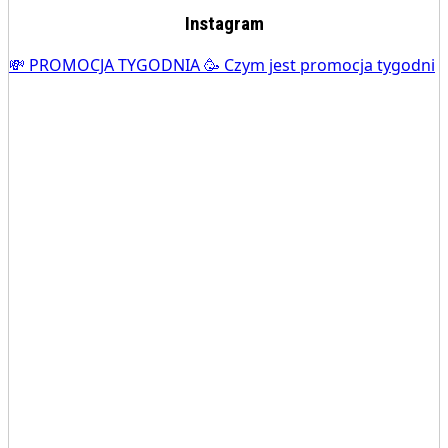
Instagram
💸 PROMOCJA TYGODNIA 🥳 Czym jest promocja tygodni