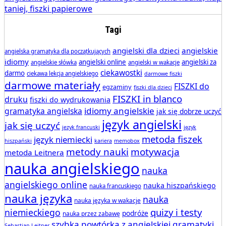
Tagi
angielski dla dzieci
angielskie
angielska gramatyka dla początkujących
idiomy
angielski online
angielski za
angielskie słówka
angielski w wakacje
ciekawostki
darmo
ciekawa lekcja angielskiego
darmowe fiszki
darmowe materiały
FISZKI do
egzaminy
fiszki dla dzieci
FISZKI in blanco
druku
fiszki do wydrukowania
idiomy angielskie
gramatyka angielska
jak się dobrze uczyć
język angielski
jak się uczyć
jezyk francuski
język
metoda fiszek
język niemiecki
hiszpański
kariera
memobox
metody nauki
motywacja
metoda Leitnera
nauka angielskiego
nauka
angielskiego online
nauka hiszpańskiego
nauka francuskiego
nauka języka
nauka
nauka języka w wakacje
quizy i testy
niemieckiego
podróże
nauka przez zabawę
szybka powtórka z angielskiej gramatyki
Sebastian Leitner