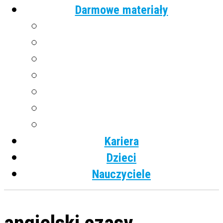
Darmowe materiały
Angielski
Niemiecki
Hiszpański
Francuski
Włoski
Rosyjski
Dla dzieci
Kariera
Dzieci
Nauczyciele