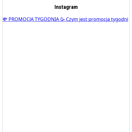
Instagram
💸 PROMOCJA TYGODNIA 🥳 Czym jest promocja tygodni