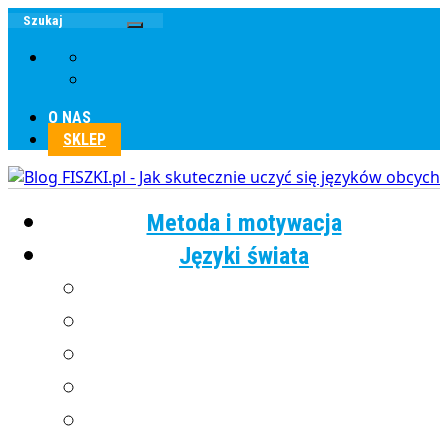
O NAS
SKLEP
Metoda i motywacja
Języki świata
Angielski
Chiński
Francuski
Grecki
Hiszpański