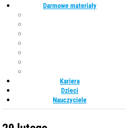
Darmowe materiały
Angielski
Niemiecki
Hiszpański
Francuski
Włoski
Rosyjski
Dla dzieci
Kariera
Dzieci
Nauczyciele