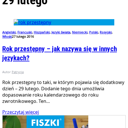
29 lutego
Angielski
,
Francuski
,
Hiszpański
,
Języki świata
,
Niemiecki
,
Polski
,
Rosyjski
,
Włoski
27 lutego 2016
Rok przestępny – jak nazywa się w innych
językach?
Autor
Patrycja
Rok przestępny to taki, w którym pojawia się dodatkowy
dzień – 29 lutego. Dodanie tego dnia umożliwia
dopasowanie roku kalendarzowego do roku
zwrotnikowego. Ten…
Przeczytaj więcej