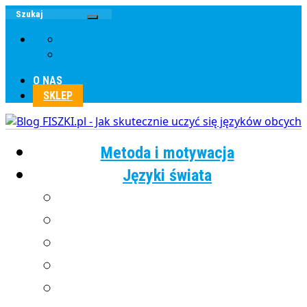
O NAS
SKLEP
Metoda i motywacja
Języki świata
Angielski
Chiński
Francuski
Grecki
Hiszpański