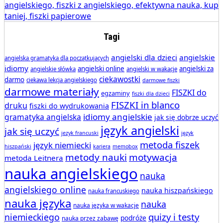
Tagi
angielski dla dzieci
angielskie
angielska gramatyka dla początkujących
idiomy
angielski online
angielski za
angielskie słówka
angielski w wakacje
ciekawostki
darmo
ciekawa lekcja angielskiego
darmowe fiszki
darmowe materiały
FISZKI do
egzaminy
fiszki dla dzieci
FISZKI in blanco
druku
fiszki do wydrukowania
idiomy angielskie
gramatyka angielska
jak się dobrze uczyć
język angielski
jak się uczyć
jezyk francuski
język
metoda fiszek
język niemiecki
hiszpański
kariera
memobox
metody nauki
motywacja
metoda Leitnera
nauka angielskiego
nauka
angielskiego online
nauka hiszpańskiego
nauka francuskiego
nauka języka
nauka
nauka języka w wakacje
quizy i testy
niemieckiego
podróże
nauka przez zabawę