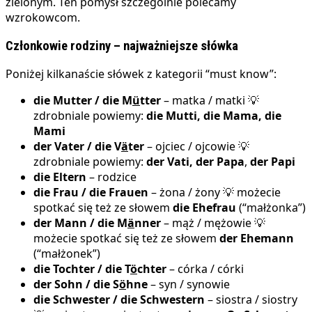
zielonym. Ten pomysł szczególnie polecamy
wzrokowcom.
Członkowie rodziny – najważniejsze słówka
Poniżej kilkanaście słówek z kategorii “must know”:
die Mutter / die M
ü
tter
– matka / matki 💡
zdrobniale powiemy:
die Mutti, die Mama, die
Mami
der Vater / die V
ä
ter
– ojciec / ojcowie 💡
zdrobniale powiemy:
der Vati,
der Papa
,
der Papi
die Eltern
– rodzice
die Frau / die Frauen
– żona / żony 💡 możecie
spotkać się też ze słowem
die Ehefrau
(“małżonka”)
der Mann / die M
ä
nner
– mąż / mężowie 💡
możecie spotkać się też ze słowem
der Ehemann
(“małżonek”)
die Tochter / die T
ö
chter
– córka / córki
der Sohn / die S
ö
hne
– syn / synowie
die Schwester / die Schwestern
– siostra / siostry