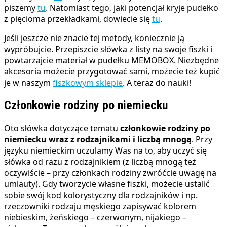
piszemy
tu
. Natomiast tego, jaki potencjał kryje pudełko
z pięcioma przekładkami, dowiecie się
tu
.
Jeśli jeszcze nie znacie tej metody, koniecznie ją
wypróbujcie. Przepiszcie słówka z listy na swoje fiszki i
powtarzajcie materiał w pudełku MEMOBOX. Niezbędne
akcesoria możecie przygotować sami, możecie też kupić
je w naszym
fiszkowym sklepie
. A teraz do nauki!
Członkowie rodziny po niemiecku
Oto słówka dotyczące tematu
członkowie rodziny po
niemiecku wraz z rodzajnikami i liczbą mnogą
. Przy
języku niemieckim uczulamy Was na to, aby uczyć się
słówka od razu z rodzajnikiem (z liczbą mnogą też
oczywiście – przy członkach rodziny zwróćcie uwagę na
umlauty). Gdy tworzycie własne fiszki, możecie ustalić
sobie swój kod kolorystyczny dla rodzajników i np.
rzeczowniki rodzaju męskiego zapisywać kolorem
niebieskim, żeńskiego – czerwonym, nijakiego –