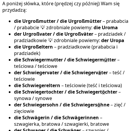
A poniżej słówka, które (prędzej czy później) Wam się
przydadzą:
die Urgroßmutter / die Urgroßmütter
– prababcia
/ prababcie 💡 zdrobniale powiemy:
die Uroma
der Urgroßvater / die Urgroßväter
– pradziadek /
pradziadkowie 💡 zdrobniale powiemy:
der Uropa
die Urgroßeltern
– pradziadkowie (prababcia i
pradziadek)
die Schwiegermutter / die Schwiegerm
ü
tter
–
teściowa / teściowe
der
Schwieger
vater / die
Schwieger
v
ä
ter
– teść /
teściowie
die
Schwieger
eltern
– teściowie (teść i teściowa)
die Schwiegertochter / die Schwiegert
ö
chter
–
synowa / synowe
der
Schwieger
sohn / die
Schwiege
rs
ö
hne
– zięć /
zięciowie
die Schwägerin / die Schwägerinnen
–
szwagierka, bratowa / szwagierki, bratowe
der Schwager / die Schw
ä
ger
– szwagier /