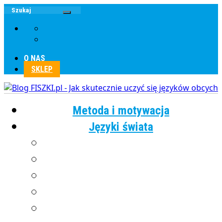
O NAS
SKLEP
Metoda i motywacja
Języki świata
Angielski
Chiński
Francuski
Grecki
Hiszpański