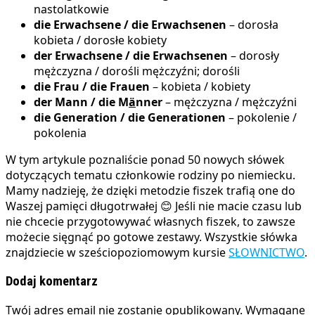
nastolatkowie
die Erwachsene / die Erwachsenen
– dorosła
kobieta / dorosłe kobiety
der Erwachsene / die Erwachsenen
– dorosły
mężczyzna / dorośli mężczyźni; dorośli
die Frau / die Frauen
– kobieta / kobiety
der Mann / die M
ä
nner
– mężczyzna / mężczyźni
die Generation / die Generationen
– pokolenie /
pokolenia
W tym artykule poznaliście ponad 50 nowych słówek
dotyczących tematu członkowie rodziny po niemiecku.
Mamy nadzieję, że dzięki metodzie fiszek trafią one do
Waszej pamięci długotrwałej 😊 Jeśli nie macie czasu lub
nie chcecie przygotowywać własnych fiszek, to zawsze
możecie sięgnąć po gotowe zestawy. Wszystkie słówka
znajdziecie w sześciopoziomowym kursie
SŁOWNICTWO
.
Dodaj komentarz
Twój adres email nie zostanie opublikowany.
Wymagane