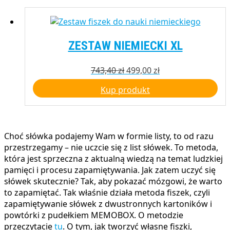
ZESTAW NIEMIECKI XL
Pierwotna
Aktualna
743,40
zł
499,00
zł
cena
cena
Kup produkt
wynosiła:
wynosi:
743,40 zł.
499,00 zł.
Choć słówka podajemy Wam w formie listy, to od razu
przestrzegamy – nie uczcie się z list słówek. To metoda,
która jest sprzeczna z aktualną wiedzą na temat ludzkiej
pamięci i procesu zapamiętywania. Jak zatem uczyć się
słówek skutecznie? Tak, aby pokazać mózgowi, że warto
to zapamiętać. Tak właśnie działa metoda fiszek, czyli
zapamiętywanie słówek z dwustronnych kartoników i
powtórki z pudełkiem MEMOBOX. O metodzie
przeczytacie
tu
. O tym, jak tworzyć własne fiszki,