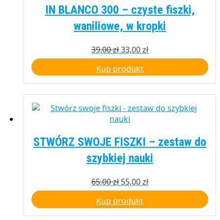
IN BLANCO 300 – czyste fiszki,
waniliowe, w kropki
Pierwotna
Aktualna
39,00
zł
33,00
zł
cena
cena
Kup produkt
wynosiła:
wynosi:
39,00 zł.
33,00 zł.
STWÓRZ SWOJE FISZKI – zestaw do
szybkiej nauki
Pierwotna
Aktualna
65,00
zł
55,00
zł
cena
cena
Kup produkt
wynosiła:
wynosi:
65,00 zł.
55,00 zł.