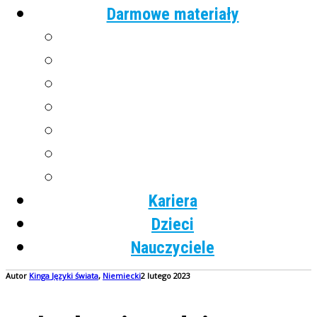
Darmowe materiały
Angielski
Niemiecki
Hiszpański
Francuski
Włoski
Rosyjski
Dla dzieci
Kariera
Dzieci
Nauczyciele
Autor
Kinga
Języki świata
,
Niemiecki
2 lutego 2023