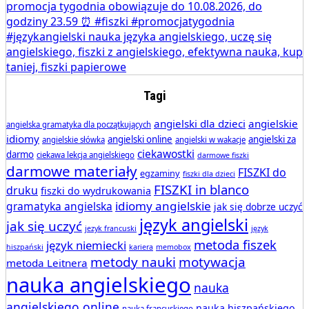
Tagi
angielski dla dzieci
angielskie
angielska gramatyka dla początkujących
idiomy
angielski online
angielski za
angielskie słówka
angielski w wakacje
ciekawostki
darmo
ciekawa lekcja angielskiego
darmowe fiszki
darmowe materiały
FISZKI do
egzaminy
fiszki dla dzieci
FISZKI in blanco
druku
fiszki do wydrukowania
idiomy angielskie
gramatyka angielska
jak się dobrze uczyć
język angielski
jak się uczyć
jezyk francuski
język
metoda fiszek
język niemiecki
hiszpański
kariera
memobox
metody nauki
motywacja
metoda Leitnera
nauka angielskiego
nauka
angielskiego online
nauka hiszpańskiego
nauka francuskiego