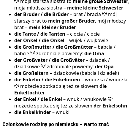
💡 moja starsza siostra to
meine große Schwester
,
moja młodsza siostra –
meine kleine Schwester
der Bruder / die Brüder
– brat / bracia 💡 mój
starszy brat to
mein großer Bruder
, mój młodszy
brat –
mein kleiner Bruder
die Tante / die Tanten
– ciocia / ciocie
der Onkel / die Onkel
– wujek / wujkowie
die Großmutter / die Großmütter
– babcia /
babcie 💡 zdrobniale powiemy:
die Oma
der Großvater / die Großväter
– dziadek /
dziadkowie 💡 zdrobniale powiemy:
der Opa
die Großeltern
– dziadkowie (babcia i dziadek)
die Enkelin / die Enkelinnen
– wnuczka / wnuczki
💡 możecie spotkać się też ze słowem
die
Enkeltochter
der Enkel / die Enkel
– wnuk / wnukowie 💡
możecie spotkać się też ze słowem
der Enkelsohn
die Enkelkinder
– wnuki
Członkowie rodziny po niemiecku – warto znać