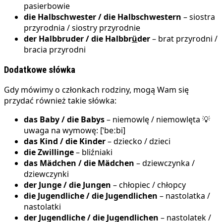
pasierbowie
die Halbschwester / die Halbschwestern
– siostra
przyrodnia / siostry przyrodnie
der Halbbruder / die Halbbr
ü
der
– brat przyrodni /
bracia przyrodni
Dodatkowe słówka
Gdy mówimy o członkach rodziny, mogą Wam się
przydać również takie słówka:
das Baby / die Babys
– niemowlę / niemowlęta 💡
uwaga na wymowę: [ˈbeːbi]
das Kind / die Kinder
– dziecko / dzieci
die Zwillinge
– bliźniaki
das Mädchen / die Mädchen
– dziewczynka /
dziewczynki
der Junge / die Jungen
– chłopiec / chłopcy
die Jugendliche / die Jugendlichen
– nastolatka /
nastolatki
der Jugendliche / die Jugendlichen
– nastolatek /