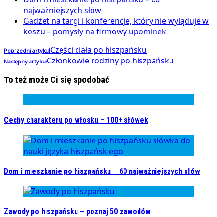
najważniejszych słów
Gadżet na targi i konferencje, który nie wyląduje w
koszu – pomysły na firmowy upominek
Części ciała po hiszpańsku
Poprzedni artykuł
Członkowie rodziny po hiszpańsku
Następny artykuł
To też może Ci się spodobać
Cechy charakteru po włosku – 100+ słówek
Dom i mieszkanie po hiszpańsku – 60 najważniejszych słów
Zawody po hiszpańsku – poznaj 50 zawodów