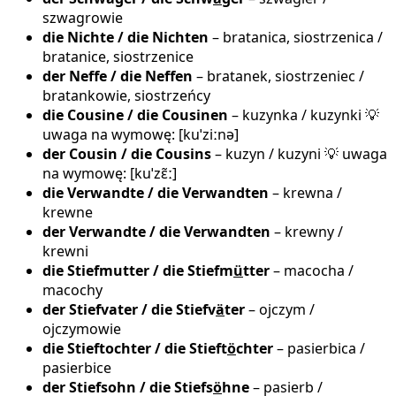
szwagrowie
die Nichte / die Nichten
– bratanica, siostrzenica /
bratanice, siostrzenice
der Neffe / die Neffen
– bratanek, siostrzeniec /
bratankowie, siostrzeńcy
die Cousine / die Cousinen
– kuzynka / kuzynki 💡
uwaga na wymowę: [ku​ˈziːnə]
der Cousin / die Cousins
– kuzyn / kuzyni 💡 uwaga
na wymowę: [ku​ˈzɛ̃ː]
die Verwandte / die Verwandten
– krewna /
krewne
der Verwandte / die Verwandten
– krewny /
krewni
die Stiefmutter / die Stiefm
ü
tter
– macocha /
macochy
der Stiefvater / die Stiefv
ä
ter
– ojczym /
ojczymowie
die Stieftochter / die Stieft
ö
chter
– pasierbica /
pasierbice
der Stiefsohn / die Stiefs
ö
hne
– pasierb /