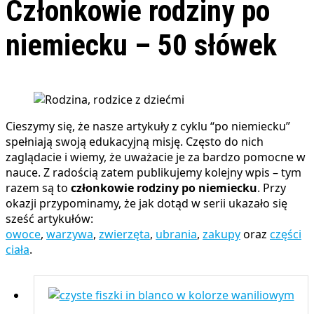
Członkowie rodziny po
niemiecku – 50 słówek
Cieszymy się, że nasze artykuły z cyklu “po niemiecku”
spełniają swoją edukacyjną misję. Często do nich
zaglądacie i wiemy, że uważacie je za bardzo pomocne w
nauce. Z radością zatem publikujemy kolejny wpis – tym
razem są to
członkowie rodziny po niemiecku
. Przy
okazji przypominamy, że jak dotąd w serii ukazało się
sześć artykułów:
owoce
,
warzywa
,
zwierzęta
,
ubrania
,
zakupy
oraz
części
ciała
.