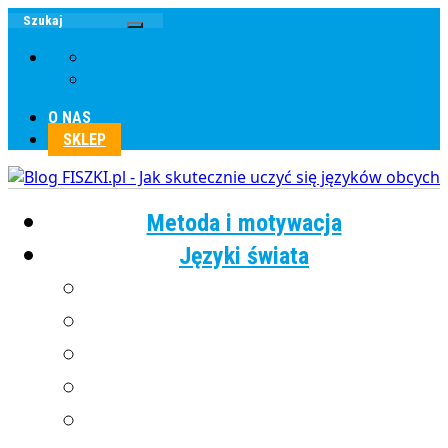
O NAS
SKLEP
Metoda i motywacja
Języki świata
Angielski
Chiński
Francuski
Grecki
Hiszpański