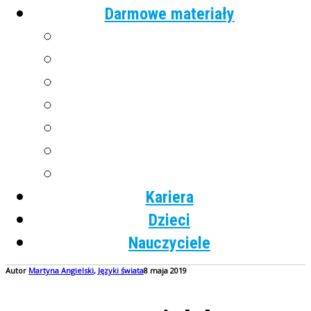
Darmowe materiały
Angielski
Niemiecki
Hiszpański
Francuski
Włoski
Rosyjski
Dla dzieci
Kariera
Dzieci
Nauczyciele
Autor
Martyna
Angielski
,
Języki świata
8 maja 2019