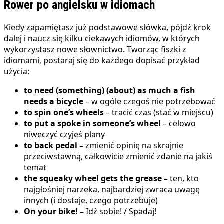
Rower po angielsku w idiomach
Kiedy zapamiętasz już podstawowe słówka, pójdź krok
dalej i naucz się kilku ciekawych idiomów, w których
wykorzystasz nowe słownictwo. Tworząc fiszki z
idiomami, postaraj się do każdego dopisać przykład
użycia:
to need (something) (about) as much a fish
needs a bicycle
– w ogóle czegoś nie potrzebować
to spin one’s wheels
– tracić czas (stać w miejscu)
to put a spoke in someone’s wheel
– celowo
niweczyć czyjeś plany
to back pedal –
zmienić opinię na skrajnie
przeciwstawną, całkowicie zmienić zdanie na jakiś
temat
the squeaky wheel gets the grease –
ten, kto
najgłośniej narzeka, najbardziej zwraca uwagę
innych (i dostaje, czego potrzebuje)
On your bike! –
Idź sobie! / Spadaj!