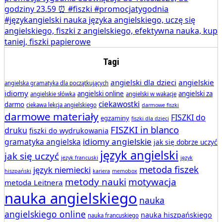
Tagi
angielski dla dzieci
angielskie
angielska gramatyka dla początkujących
idiomy
angielski online
angielski za
angielskie słówka
angielski w wakacje
ciekawostki
darmo
ciekawa lekcja angielskiego
darmowe fiszki
darmowe materiały
FISZKI do
egzaminy
fiszki dla dzieci
FISZKI in blanco
druku
fiszki do wydrukowania
idiomy angielskie
gramatyka angielska
jak się dobrze uczyć
język angielski
jak się uczyć
jezyk francuski
język
metoda fiszek
język niemiecki
hiszpański
kariera
memobox
metody nauki
motywacja
metoda Leitnera
nauka angielskiego
nauka
angielskiego online
nauka hiszpańskiego
nauka francuskiego