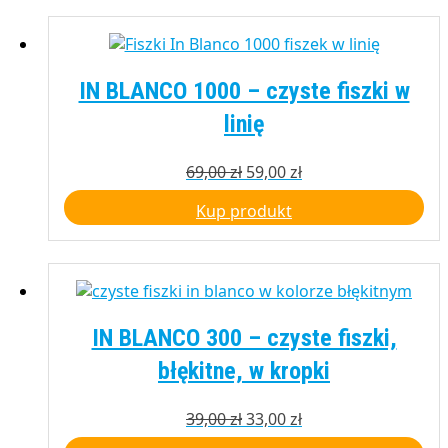
IN BLANCO 1000 – czyste fiszki w
linię
Pierwotna
Aktualna
69,00
zł
59,00
zł
cena
cena
Kup produkt
wynosiła:
wynosi:
69,00 zł.
59,00 zł.
IN BLANCO 300 – czyste fiszki,
błękitne, w kropki
Pierwotna
Aktualna
39,00
zł
33,00
zł
cena
cena