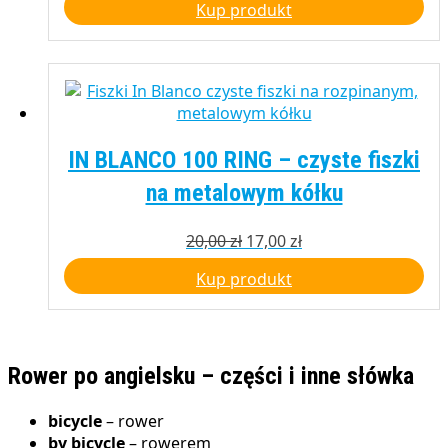
Kup produkt
wynosiła:
wynosi:
39,00 zł.
33,00 zł.
IN BLANCO 100 RING – czyste fiszki
na metalowym kółku
Pierwotna
Aktualna
20,00
zł
17,00
zł
cena
cena
Kup produkt
wynosiła:
wynosi:
20,00 zł.
17,00 zł.
Rower po angielsku – części i inne słówka
bicycle
– rower
by bicycle
– rowerem