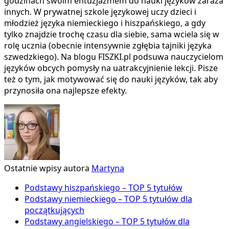
godzinach swoim entuzjazmem do nauki języków zaraża
innych. W prywatnej szkole językowej uczy dzieci i
młodzież języka niemieckiego i hiszpańskiego, a gdy
tylko znajdzie trochę czasu dla siebie, sama wciela się w
rolę ucznia (obecnie intensywnie zgłębia tajniki języka
szwedzkiego). Na blogu FISZKI.pl podsuwa nauczycielom
języków obcych pomysły na uatrakcyjnienie lekcji. Pisze
też o tym, jak motywować się do nauki języków, tak aby
przynosiła ona najlepsze efekty.
Ostatnie wpisy autora
Martyna
Podstawy hiszpańskiego – TOP 5 tytułów
Podstawy niemieckiego – TOP 5 tytułów dla
początkujących
Podstawy angielskiego – TOP 5 tytułów dla