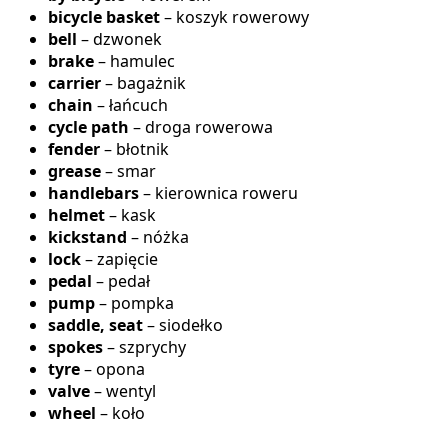
bicycle basket
– koszyk rowerowy
bell
– dzwonek
brake
– hamulec
carrier
– bagażnik
chain
– łańcuch
cycle path
– droga rowerowa
fender
– błotnik
grease
– smar
handlebars
– kierownica roweru
helmet
– kask
kickstand
– nóżka
lock
– zapięcie
pedal
– pedał
pump
– pompka
saddle, seat
– siodełko
spokes
– szprychy
tyre
– opona
valve
– wentyl
wheel
– koło