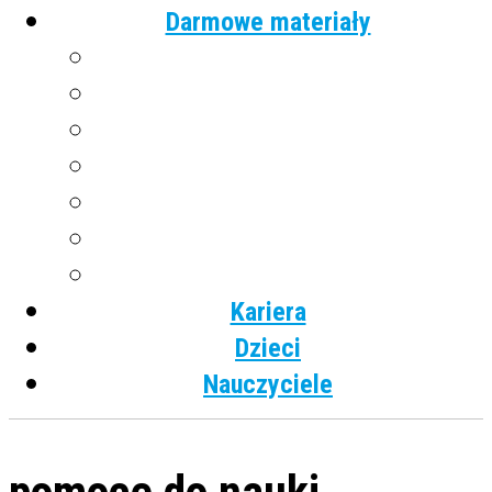
Darmowe materiały
Angielski
Niemiecki
Hiszpański
Francuski
Włoski
Rosyjski
Dla dzieci
Kariera
Dzieci
Nauczyciele