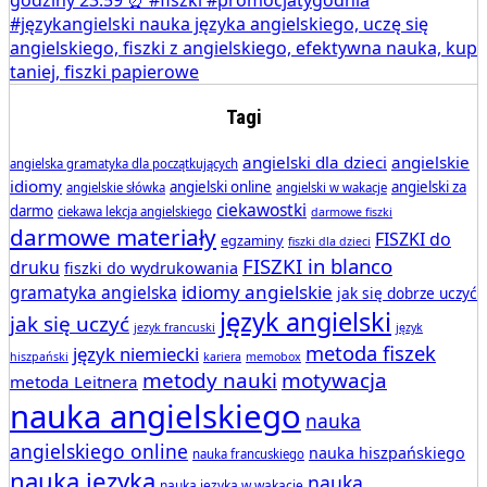
Tagi
angielski dla dzieci
angielskie
angielska gramatyka dla początkujących
idiomy
angielski online
angielski za
angielskie słówka
angielski w wakacje
ciekawostki
darmo
ciekawa lekcja angielskiego
darmowe fiszki
darmowe materiały
FISZKI do
egzaminy
fiszki dla dzieci
FISZKI in blanco
druku
fiszki do wydrukowania
idiomy angielskie
gramatyka angielska
jak się dobrze uczyć
język angielski
jak się uczyć
jezyk francuski
język
metoda fiszek
język niemiecki
hiszpański
kariera
memobox
metody nauki
motywacja
metoda Leitnera
nauka angielskiego
nauka
angielskiego online
nauka hiszpańskiego
nauka francuskiego
nauka języka
nauka
nauka języka w wakacje