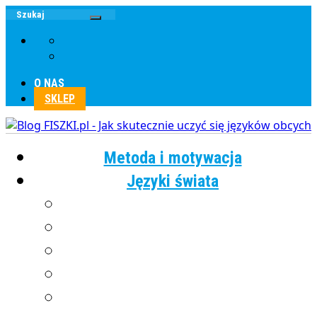
O NAS
SKLEP
Metoda i motywacja
Języki świata
Angielski
Chiński
Francuski
Grecki
Hiszpański