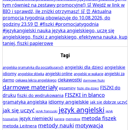
Tagi
angielski dla dzieci
angielskie
angielska gramatyka dla początkujących
idiomy
angielski online
angielski za
angielskie słówka
angielski w wakacje
ciekawostki
darmo
ciekawa lekcja angielskiego
darmowe fiszki
darmowe materiały
FISZKI do
egzaminy
fiszki dla dzieci
FISZKI in blanco
druku
fiszki do wydrukowania
idiomy angielskie
gramatyka angielska
jak się dobrze uczyć
język angielski
jak się uczyć
jezyk francuski
język
metoda fiszek
język niemiecki
hiszpański
kariera
memobox
metody nauki
motywacja
metoda Leitnera