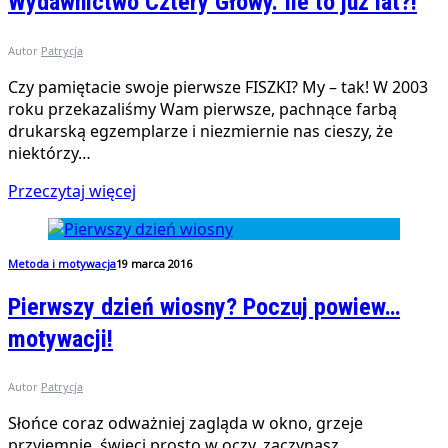
Wydawnictwo Cztery Głowy. Ile to już lat?!
Autor
Patrycja
Czy pamiętacie swoje pierwsze FISZKI? My – tak! W 2003
roku przekazaliśmy Wam pierwsze, pachnące farbą
drukarską egzemplarze i niezmiernie nas cieszy, że
niektórzy…
Przeczytaj więcej
Metoda i motywacja
19 marca 2016
Pierwszy dzień wiosny? Poczuj powiew…
motywacji!
Autor
Patrycja
Słońce coraz odważniej zagląda w okno, grzeje
przyjemnie, świeci prosto w oczy, zaczynasz