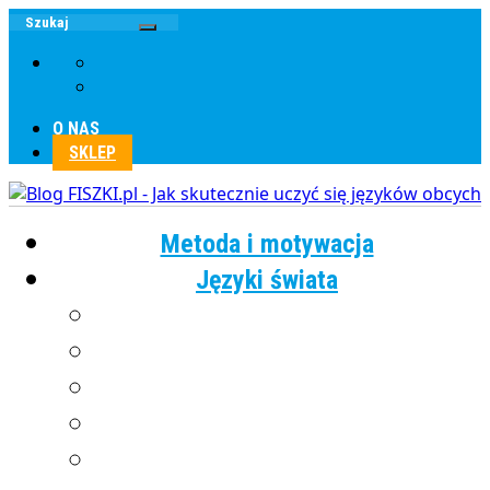
O NAS
SKLEP
Metoda i motywacja
Języki świata
Angielski
Chiński
Francuski
Grecki
Hiszpański