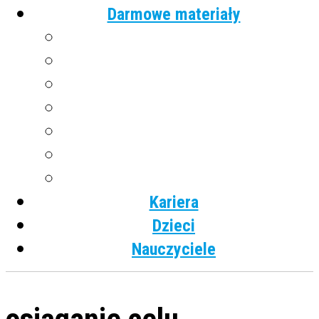
Darmowe materiały
Angielski
Niemiecki
Hiszpański
Francuski
Włoski
Rosyjski
Dla dzieci
Kariera
Dzieci
Nauczyciele