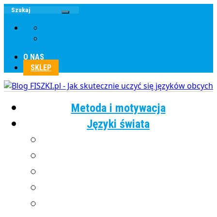
O NAS
SKLEP
Metoda i motywacja
Języki świata
Angielski
Chiński
Francuski
Grecki
Hiszpański