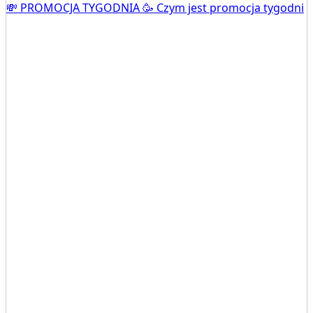
💸 PROMOCJA TYGODNIA 🥳 Czym jest promocja tygodni