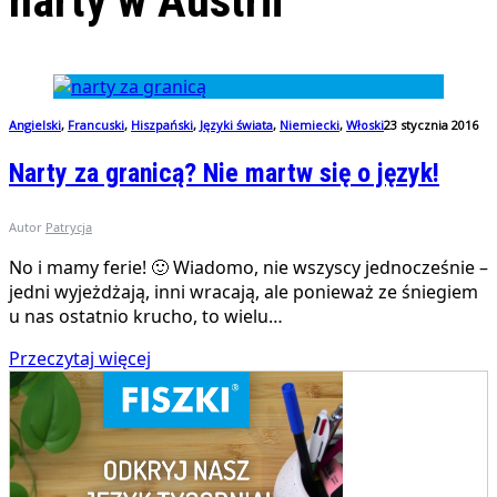
narty w Austrii
Angielski
,
Francuski
,
Hiszpański
,
Języki świata
,
Niemiecki
,
Włoski
23 stycznia 2016
Narty za granicą? Nie martw się o język!
Autor
Patrycja
No i mamy ferie! 🙂 Wiadomo, nie wszyscy jednocześnie –
jedni wyjeżdżają, inni wracają, ale ponieważ ze śniegiem
u nas ostatnio krucho, to wielu…
Przeczytaj więcej