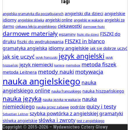
Tagi
angielski dla dzieci
angielskie
angielska gramatyka dla początkujących
idiomy
angielski online
angielski za
angielskie słówka
angielski w wakacje
ciekawostki
darmo
ciekawa lekcja angielskiego
darmowe fiszki
darmowe materiały
FISZKI do
egzaminy
fiszki dla dzieci
FISZKI in blanco
druku
fiszki do wydrukowania
idiomy angielskie
gramatyka angielska
jak się dobrze uczyć
język angielski
jak się uczyć
jezyk francuski
język
metoda fiszek
język niemiecki
hiszpański
kariera
memobox
metody nauki
motywacja
metoda Leitnera
nauka angielskiego
nauka
angielskiego online
nauka hiszpańskiego
nauka francuskiego
nauka języka
nauka
nauka języka w wakacje
quizy i testy
niemieckiego
podróże
nauka przez zabawę
szybka powtórka z angielskiej gramatyki
Sebastian Leitner
słówka i zwroty
słówka angielskie
test z angielskiego
Copyright © 2015-
2026 – Wydawnictwo Cztery Głowy