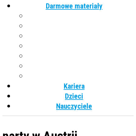
Darmowe materiały
Angielski
Niemiecki
Hiszpański
Francuski
Włoski
Rosyjski
Dla dzieci
Kariera
Dzieci
Nauczyciele