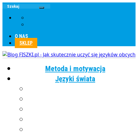
O NAS
SKLEP
Metoda i motywacja
Języki świata
Angielski
Chiński
Francuski
Grecki
Hiszpański