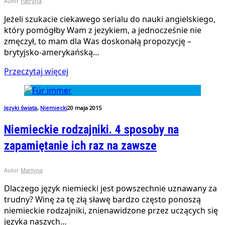
Autor
Patrycja
Jeżeli szukacie ciekawego serialu do nauki angielskiego,
który pomógłby Wam z jezykiem, a jednocześnie nie
zmęczył, to mam dla Was doskonałą propozycję –
brytyjsko-amerykańską…
Przeczytaj więcej
Języki świata
,
Niemiecki
20 maja 2015
Niemieckie rodzajniki. 4 sposoby na
zapamiętanie ich raz na zawsze
Autor
Martyna
Dlaczego język niemiecki jest powszechnie uznawany za
trudny? Winę za tę złą sławę bardzo często ponoszą
niemieckie rodzajniki, znienawidzone przez uczących się
języka naszych…