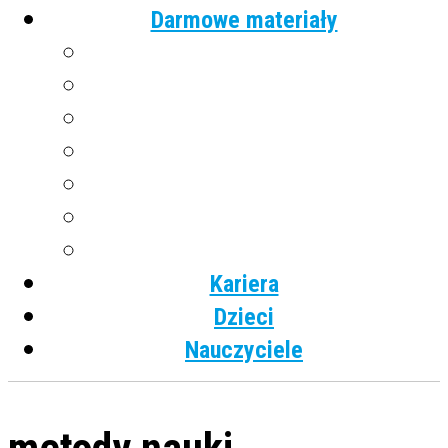
Darmowe materiały
Angielski
Niemiecki
Hiszpański
Francuski
Włoski
Rosyjski
Dla dzieci
Kariera
Dzieci
Nauczyciele