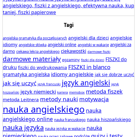
Tagi
angielski dla dzieci
angielskie
angielska gramatyka dla początkujących
idiomy
angielski online
angielski za
angielskie słówka
angielski w wakacje
ciekawostki
darmo
ciekawa lekcja angielskiego
darmowe fiszki
darmowe materiały
FISZKI do
egzaminy
fiszki dla dzieci
FISZKI in blanco
druku
fiszki do wydrukowania
idiomy angielskie
gramatyka angielska
jak się dobrze uczyć
język angielski
jak się uczyć
jezyk francuski
język
metoda fiszek
język niemiecki
hiszpański
kariera
memobox
metody nauki
motywacja
metoda Leitnera
nauka angielskiego
nauka
angielskiego online
nauka hiszpańskiego
nauka francuskiego
nauka języka
nauka
nauka języka w wakacje
quizy i testy
niemieckiego
podróże
nauka przez zabawę