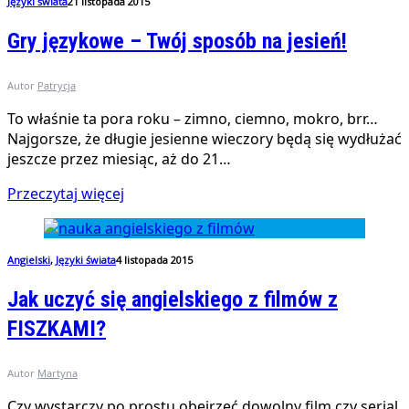
Języki świata
21 listopada 2015
Gry językowe – Twój sposób na jesień!
Autor
Patrycja
To właśnie ta pora roku – zimno, ciemno, mokro, brr…
Najgorsze, że długie jesienne wieczory będą się wydłużać
jeszcze przez miesiąc, aż do 21…
Przeczytaj więcej
Angielski
,
Języki świata
4 listopada 2015
Jak uczyć się angielskiego z filmów z
FISZKAMI?
Autor
Martyna
Czy wystarczy po prostu obejrzeć dowolny film czy serial