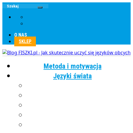
O NAS
SKLEP
Metoda i motywacja
Języki świata
Angielski
Chiński
Francuski
Grecki
Hiszpański