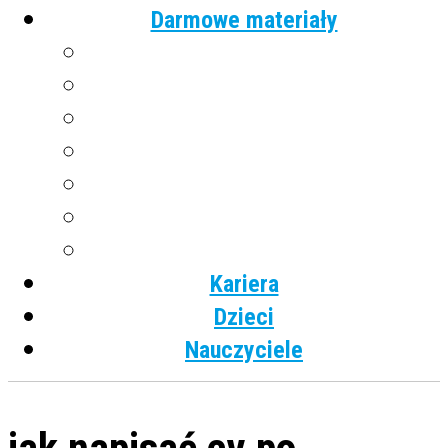
Darmowe materiały
Angielski
Niemiecki
Hiszpański
Francuski
Włoski
Rosyjski
Dla dzieci
Kariera
Dzieci
Nauczyciele