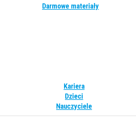
Darmowe materiały
Angielski
Niemiecki
Hiszpański
Francuski
Włoski
Rosyjski
Dla dzieci
Kariera
Dzieci
Nauczyciele