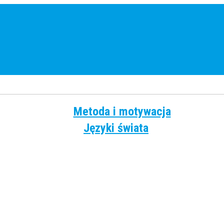
Metoda i motywacja
Języki świata
Angielski
Chiński
Francuski
Grecki
Hiszpański