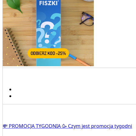
💸 PROMOCJA TYGODNIA 🥳 Czym jest promocja tygodni