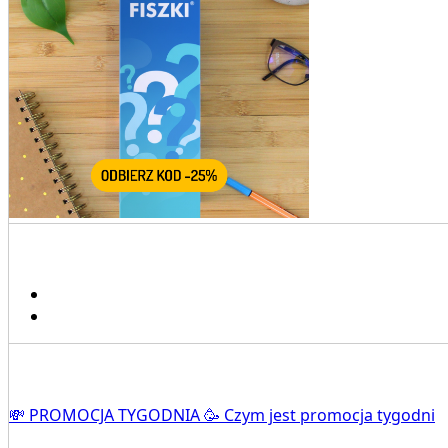
💸 PROMOCJA TYGODNIA 🥳 Czym jest promocja tygodni