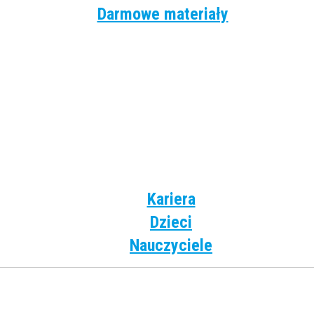
Darmowe materiały
Angielski
Niemiecki
Hiszpański
Francuski
Włoski
Rosyjski
Dla dzieci
Kariera
Dzieci
Nauczyciele