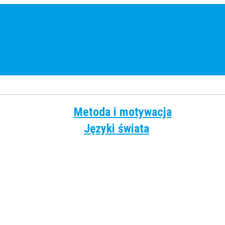
Metoda i motywacja
Języki świata
Angielski
Chiński
Francuski
Grecki
Hiszpański