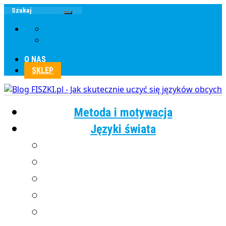
O NAS
SKLEP
Metoda i motywacja
Języki świata
Angielski
Chiński
Francuski
Grecki
Hiszpański