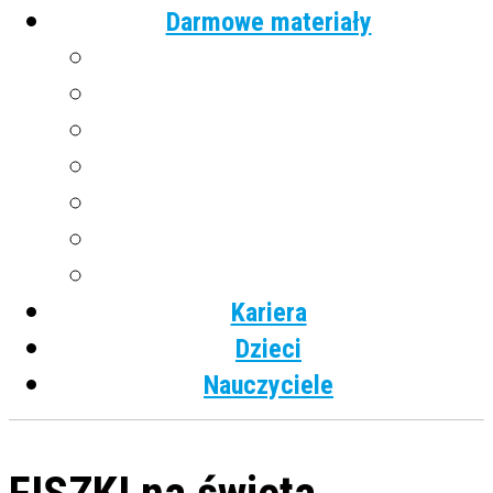
Darmowe materiały
Angielski
Niemiecki
Hiszpański
Francuski
Włoski
Rosyjski
Dla dzieci
Kariera
Dzieci
Nauczyciele