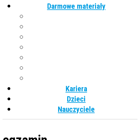
Darmowe materiały
Angielski
Niemiecki
Hiszpański
Francuski
Włoski
Rosyjski
Dla dzieci
Kariera
Dzieci
Nauczyciele