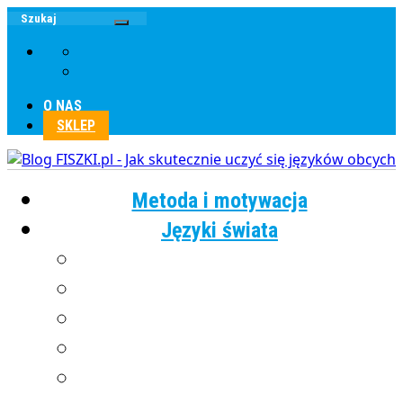
O NAS
SKLEP
Metoda i motywacja
Języki świata
Angielski
Chiński
Francuski
Grecki
Hiszpański