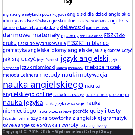
Tagi
angielski dla dzieci
angielskie
angielska gramatyka dla początkujących
idiomy
angielski online
angielski za
angielskie słówka
angielski w wakacje
ciekawostki
darmo
ciekawa lekcja angielskiego
darmowe fiszki
darmowe materiały
FISZKI do
egzaminy
fiszki dla dzieci
FISZKI in blanco
druku
fiszki do wydrukowania
idiomy angielskie
gramatyka angielska
jak się dobrze uczyć
język angielski
jak się uczyć
jezyk francuski
język
metoda fiszek
język niemiecki
hiszpański
kariera
memobox
metody nauki
motywacja
metoda Leitnera
nauka angielskiego
nauka
angielskiego online
nauka hiszpańskiego
nauka francuskiego
nauka języka
nauka
nauka języka w wakacje
quizy i testy
niemieckiego
podróże
nauka przez zabawę
szybka powtórka z angielskiej gramatyki
Sebastian Leitner
słówka i zwroty
słówka angielskie
test z angielskiego
Copyright © 2015-
2026 – Wydawnictwo Cztery Głowy