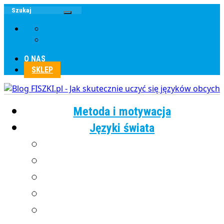
O NAS
SKLEP
Metoda i motywacja
Języki świata
Angielski
Chiński
Francuski
Grecki
Hiszpański