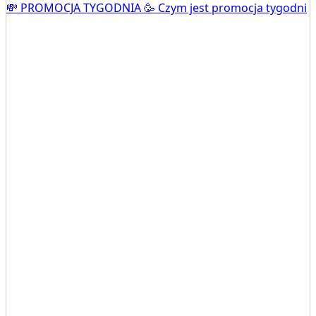
💸 PROMOCJA TYGODNIA 🥳 Czym jest promocja tygodni