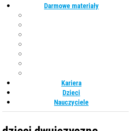
Darmowe materiały
Angielski
Niemiecki
Hiszpański
Francuski
Włoski
Rosyjski
Dla dzieci
Kariera
Dzieci
Nauczyciele