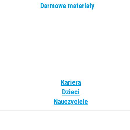
Darmowe materiały
Angielski
Niemiecki
Hiszpański
Francuski
Włoski
Rosyjski
Dla dzieci
Kariera
Dzieci
Nauczyciele