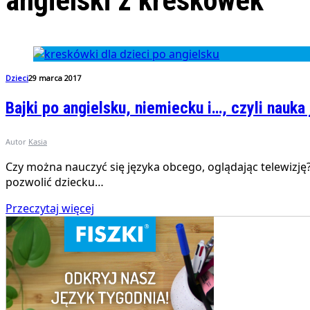
angielski z kreskówek
Dzieci
29 marca 2017
Bajki po angielsku, niemiecku i…, czyli nauk
Autor
Kasia
Czy można nauczyć się języka obcego, oglądając telewizj
pozwolić dziecku…
Przeczytaj więcej