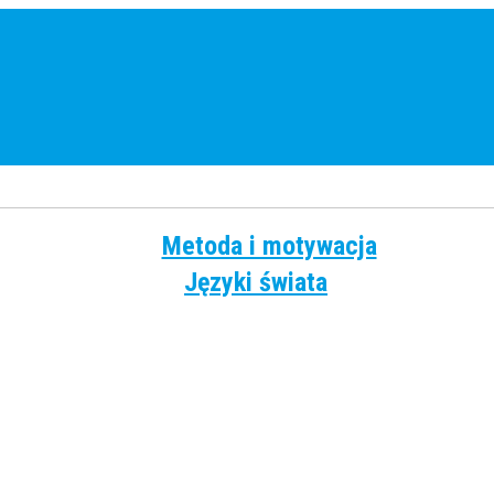
Metoda i motywacja
Języki świata
Angielski
Chiński
Francuski
Grecki
Hiszpański