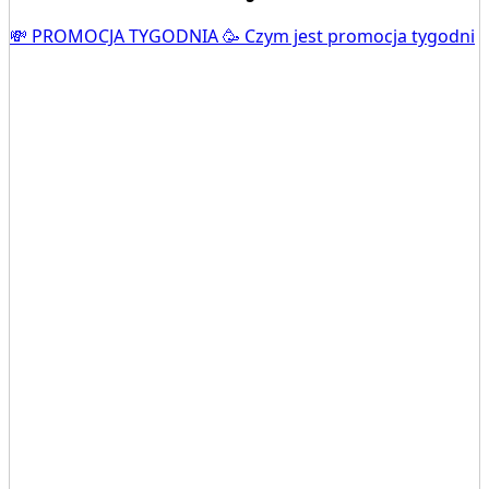
💸 PROMOCJA TYGODNIA 🥳 Czym jest promocja tygodni