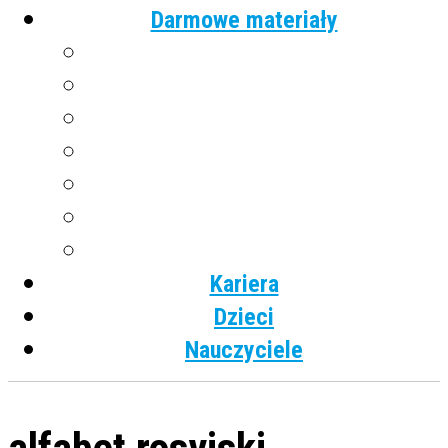
Darmowe materiały
Angielski
Niemiecki
Hiszpański
Francuski
Włoski
Rosyjski
Dla dzieci
Kariera
Dzieci
Nauczyciele