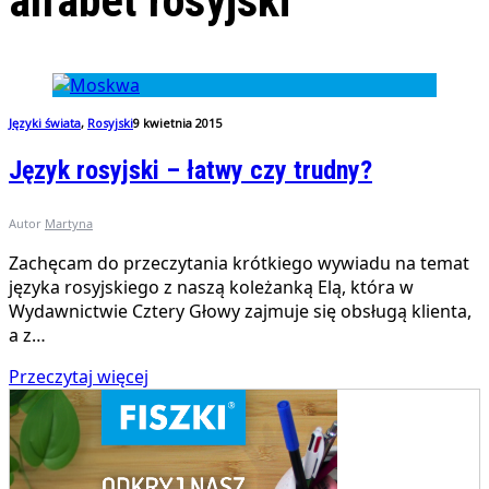
alfabet rosyjski
Języki świata
,
Rosyjski
9 kwietnia 2015
Język rosyjski – łatwy czy trudny?
Autor
Martyna
Zachęcam do przeczytania krótkiego wywiadu na temat
języka rosyjskiego z naszą koleżanką Elą, która w
Wydawnictwie Cztery Głowy zajmuje się obsługą klienta,
a z…
Przeczytaj więcej