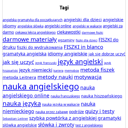
Tagi
angielski dla dzieci
angielskie
angielska gramatyka dla początkujących
idiomy
angielski online
angielski za
angielskie słówka
angielski w wakacje
ciekawostki
darmo
ciekawa lekcja angielskiego
darmowe fiszki
darmowe materiały
FISZKI do
egzaminy
fiszki dla dzieci
FISZKI in blanco
druku
fiszki do wydrukowania
idiomy angielskie
gramatyka angielska
jak się dobrze uczyć
język angielski
jak się uczyć
jezyk francuski
język
metoda fiszek
język niemiecki
hiszpański
kariera
memobox
metody nauki
motywacja
metoda Leitnera
nauka angielskiego
nauka
angielskiego online
nauka hiszpańskiego
nauka francuskiego
nauka języka
nauka
nauka języka w wakacje
quizy i testy
niemieckiego
podróże
nauka przez zabawę
szybka powtórka z angielskiej gramatyki
Sebastian Leitner
słówka i zwroty
słówka angielskie
test z angielskiego