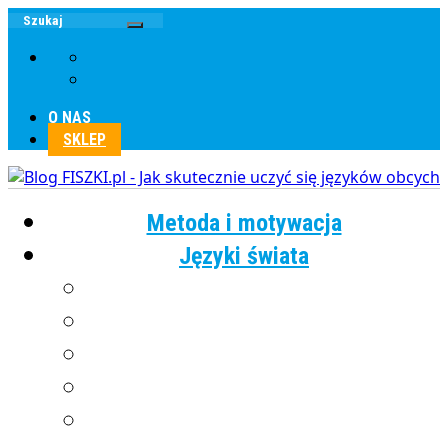
O NAS
SKLEP
Metoda i motywacja
Języki świata
Angielski
Chiński
Francuski
Grecki
Hiszpański