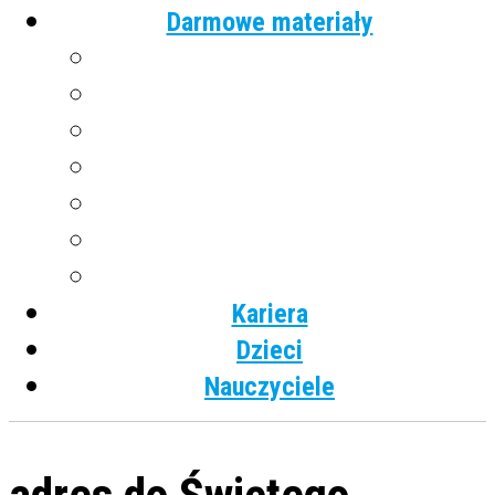
Darmowe materiały
Angielski
Niemiecki
Hiszpański
Francuski
Włoski
Rosyjski
Dla dzieci
Kariera
Dzieci
Nauczyciele