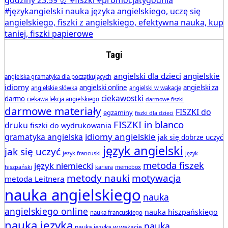
Tagi
angielski dla dzieci
angielskie
angielska gramatyka dla początkujących
idiomy
angielski online
angielski za
angielskie słówka
angielski w wakacje
ciekawostki
darmo
ciekawa lekcja angielskiego
darmowe fiszki
darmowe materiały
FISZKI do
egzaminy
fiszki dla dzieci
FISZKI in blanco
druku
fiszki do wydrukowania
idiomy angielskie
gramatyka angielska
jak się dobrze uczyć
język angielski
jak się uczyć
jezyk francuski
język
metoda fiszek
język niemiecki
hiszpański
kariera
memobox
metody nauki
motywacja
metoda Leitnera
nauka angielskiego
nauka
angielskiego online
nauka hiszpańskiego
nauka francuskiego
nauka języka
nauka
nauka języka w wakacje