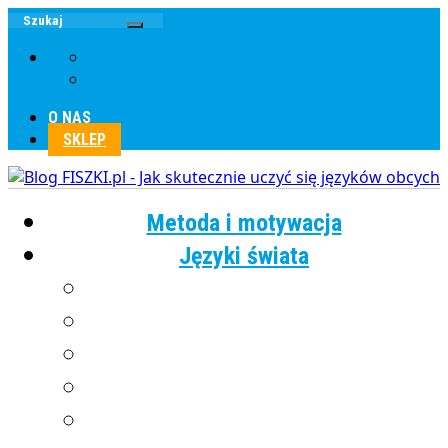
O NAS
SKLEP
Metoda i motywacja
Języki świata
Angielski
Chiński
Francuski
Grecki
Hiszpański