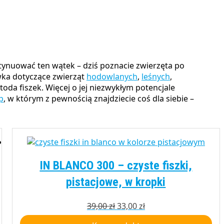
wka dotyczące zwierząt
hodowlanych
,
leśnych
,
da fiszek. Więcej o jej niezwykłym potencjale
p
, w którym z pewnością znajdziecie coś dla siebie –
IN BLANCO 300 – czyste fiszki,
pistacjowe, w kropki
Pierwotna
Aktualna
39,00
zł
33,00
zł
cena
cena