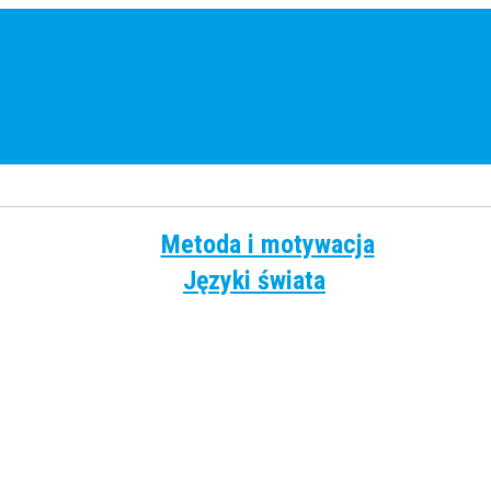
Metoda i motywacja
Języki świata
Angielski
Chiński
Francuski
Grecki
Hiszpański