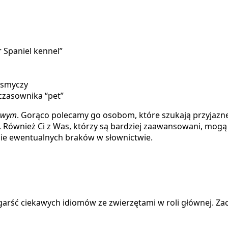
r Spaniel kennel”
 smyczy
czasownika “pet”
owym
. Gorąco polecamy go osobom, które szukają przyjazn
2. Również Ci z Was, którzy są bardziej zaawansowani, mog
enie ewentualnych braków w słownictwie.
ć ciekawych idiomów ze zwierzętami w roli głównej. Zaczni