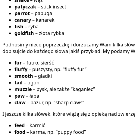
snake
– wąż
patyczak
– stick insect
parrot
– papuga
canary
– kanarek
fish
– ryba
goldfish
– złota rybka
Podnosimy nieco poprzeczkę i dorzucamy Wam kilka słówek,
dopisujcie do każdego słowa jakiś przykład. My podamy W
fur
– futro, sierść
fluffy
– puszysty, np. “fluffy fur”
smooth
– gładki
tail
– ogon
muzzle
– pysk, ale także “kaganiec”
paw
– łapa
claw
– pazur, np. “sharp claws”
I jeszcze kilka słówek, które wiążą się z opieką nad zwie
feed
– karmić
food
– karma, np. “puppy food”