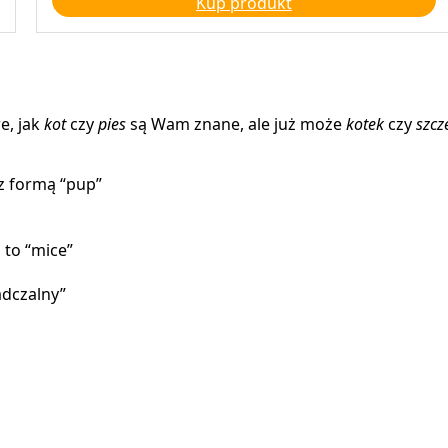
Kup produkt
wynosiła:
wynosi:
55,00 zł.
39,00 zł.
e, jak
kot
czy
pies
są Wam znane, ale już może
kotek
czy
szcz
 z formą “pup”
 to “mice”
adczalny”