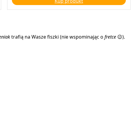
Kup produkt
wynosiła:
wynosi:
39,00 zł.
33,00 zł.
eniak
trafią na Wasze fiszki (nie wspominając o
fretce
😉).