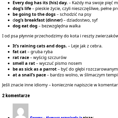
Every dog has its (his) day.
– Każdy ma swoje pięć m
dog’s life
– pieskie życie, czyli nieszczęśliwe, pełne
be going to the dogs
– schodzić na psy
d
og’s breakfast (dinner)
– dziadostwo, syf
dog eat dog
– bezwzględna walka
I od psa płynnie przechodzimy do kota i reszty zwierzakó
It’s raining cats and dogs.
– Leje jak z cebra.
fat cat
– gruba ryba
rat race
– wyścig szczurów
smell a rat
– wyczuć pismo nosem
be as sick as a parrot
– być do głębi rozczarowanym
at a snail’s pace
– bardzo wolno, w ślimaczym tempi
Jeśli znacie inne idiomy – koniecznie napiszcie w komentar
2 komentarze
Sworny - tłumacz przysięgły ję
pisze: