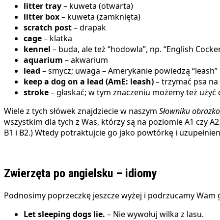
litter tray
– kuweta (otwarta)
litter box
– kuweta (zamknięta)
scratch post
– drapak
cage
– klatka
kennel
– buda, ale też “hodowla”, np. “English Cocke
aquarium
– akwarium
lead
– smycz; uwaga – Amerykanie powiedzą “leash”
keep a dog on a lead (AmE: leash)
– trzymać psa na
stroke
– głaskać; w tym znaczeniu możemy też użyć 
Wiele z tych słówek znajdziecie w naszym
Słowniku obrazk
wszystkim dla tych z Was, którzy są na poziomie A1 czy A
B1 i B2.) Wtedy potraktujcie go jako powtórkę i uzupełni
Zwierzęta po angielsku – idiomy
Podnosimy poprzeczkę jeszcze wyżej i podrzucamy Wam garś
Let sleeping dogs lie.
– Nie wywołuj wilka z lasu.