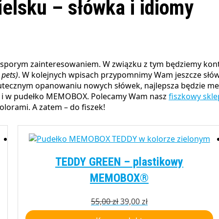
elsku – słówka i idiomy
u
pets)
. W kolejnych wpisach przypomnimy Wam jeszcze słó
kutecznym opanowaniu nowych słówek, najlepsza będzie meto
anco i w pudełko MEMOBOX. Polecamy Wam nasz
fiszkowy skle
lorami. A zatem – do fiszek!
TEDDY GREEN – plastikowy
MEMOBOX®
Pierwotna
Aktualna
55,00
zł
39,00
zł
cena
cena