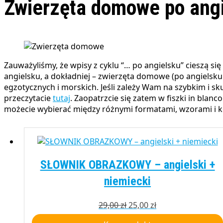
Zwierzęta domowe po angi
Zauważyliśmy, że wpisy z cyklu “… po angielsku” cieszą się sporym zainteresowaniem. W związku z tym będziemy kontynuować ten wątek – dziś poznacie zwierzęta po
angielsku, a dokładniej – zwierzęta domowe (po angielsk
egzotycznych i morskich. Jeśli zależy Wam na szybkim i s
przeczytacie
tutaj
. Zaopatrzcie się zatem w fiszki in bl
możecie wybierać między różnymi formatami, wzorami i ko
SŁOWNIK OBRAZKOWY – angielski +
niemiecki
Pierwotna
Aktualna
29,00
zł
25,00
zł
cena
cena