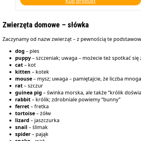
Kup produkt
wynosiła:
wynosi:
29,00 zł.
25,00 zł.
Zwierzęta domowe – słówka
Zaczynamy od nazw zwierząt – z pewnością te podstawow
dog
– pies
puppy
– szczeniak; uwaga – możecie też spotkać się
cat
– kot
kitten
– kotek
mouse
– mysz; uwaga – pamiętajcie, że liczba mnoga
rat
– szczur
guinea pig
– świnka morska, ale także “królik doświ
rabbit
– królik; zdrobniale powiemy “bunny”
ferret
– fretka
tortoise
– żółw
lizard
– jaszczurka
snail
– ślimak
spider
– pająk