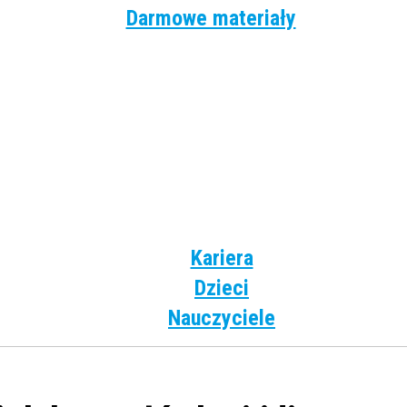
Darmowe materiały
Angielski
Niemiecki
Hiszpański
Francuski
Włoski
Rosyjski
Dla dzieci
Kariera
Dzieci
Nauczyciele