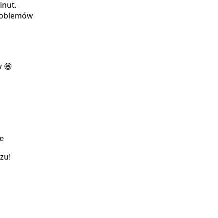
inut.
 problemów
w 😄
e
zu!