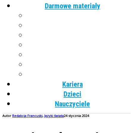
Darmowe materiały
Angielski
Niemiecki
Hiszpański
Francuski
Włoski
Rosyjski
Dla dzieci
Kariera
Dzieci
Nauczyciele
Autor
Redakcja
Francuski
,
Języki świata
24 stycznia 2024