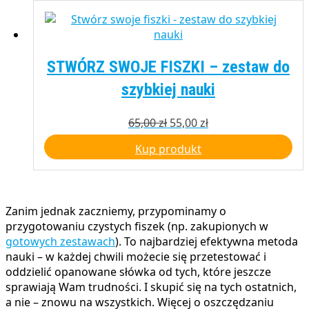
STWÓRZ SWOJE FISZKI – zestaw do
szybkiej nauki
Pierwotna
Aktualna
65,00
zł
55,00
zł
cena
cena
Kup produkt
wynosiła:
wynosi:
65,00 zł.
55,00 zł.
Zanim jednak zaczniemy, przypominamy o
przygotowaniu czystych fiszek (np. zakupionych w
gotowych zestawach
). To najbardziej efektywna metoda
nauki – w każdej chwili możecie się przetestować i
oddzielić opanowane słówka od tych, które jeszcze
sprawiają Wam trudności. I skupić się na tych ostatnich,
a nie – znowu na wszystkich. Więcej o oszczędzaniu