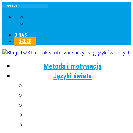
O NAS
SKLEP
Metoda i motywacja
Języki świata
Angielski
Chiński
Francuski
Grecki
Hiszpański