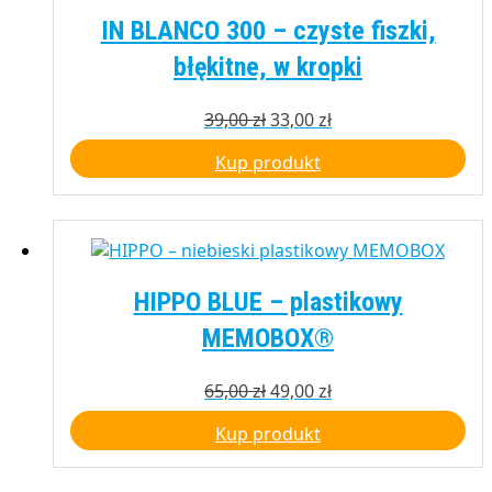
IN BLANCO 300 – czyste fiszki,
błękitne, w kropki
Pierwotna
Aktualna
39,00
zł
33,00
zł
cena
cena
Kup produkt
wynosiła:
wynosi:
39,00 zł.
33,00 zł.
HIPPO BLUE – plastikowy
MEMOBOX®
Pierwotna
Aktualna
65,00
zł
49,00
zł
cena
cena
Kup produkt
wynosiła:
wynosi:
65,00 zł.
49,00 zł.