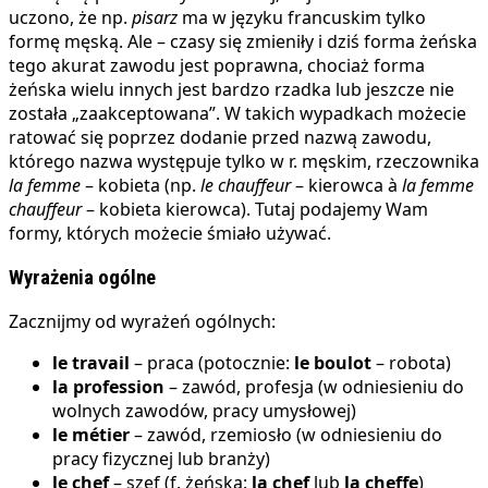
uczono, że np.
pisarz
ma w języku francuskim tylko
formę męską. Ale – czasy się zmieniły i dziś forma żeńska
tego akurat zawodu jest poprawna, chociaż forma
żeńska wielu innych jest bardzo rzadka lub jeszcze nie
została „zaakceptowana”. W takich wypadkach możecie
ratować się poprzez dodanie przed nazwą zawodu,
którego nazwa występuje tylko w r. męskim, rzeczownika
la femme
– kobieta (np.
le chauffeur
– kierowca à
la femme
chauffeur
– kobieta kierowca). Tutaj podajemy Wam
formy, których możecie śmiało używać.
Wyrażenia ogólne
Zacznijmy od wyrażeń ogólnych:
le travail
– praca (potocznie:
le boulot
– robota)
la profession
– zawód, profesja (w odniesieniu do
wolnych zawodów, pracy umysłowej)
le métier
– zawód, rzemiosło (w odniesieniu do
pracy fizycznej lub branży)
le chef
– szef (f. żeńska:
la chef
lub
la cheffe
)