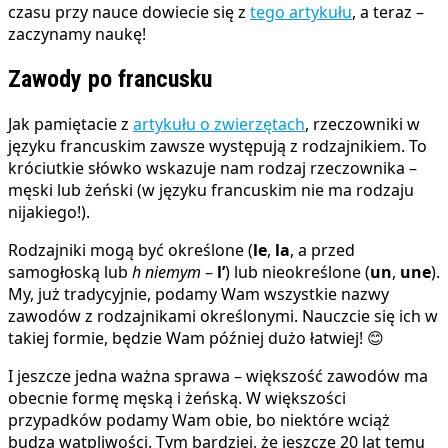
czasu przy nauce dowiecie się z
tego artykułu
, a teraz –
zaczynamy naukę!
Zawody po francusku
Jak pamiętacie z
artykułu o zwierzętach
, rzeczowniki w
języku francuskim zawsze występują z rodzajnikiem. To
króciutkie słówko wskazuje nam rodzaj rzeczownika –
męski lub żeński (w języku francuskim nie ma rodzaju
nijakiego!).
Rodzajniki mogą być określone (
le
,
la
, a przed
samogłoską lub
h niemym
–
l’
) lub nieokreślone (
un
,
une
).
My, już tradycyjnie, podamy Wam wszystkie nazwy
zawodów z rodzajnikami określonymi. Nauczcie się ich w
takiej formie, będzie Wam później dużo łatwiej! 😊
I jeszcze jedna ważna sprawa – większość zawodów ma
obecnie formę męską i żeńską. W większości
przypadków podamy Wam obie, bo niektóre wciąż
budzą wątpliwości. Tym bardziej, że jeszcze 20 lat temu