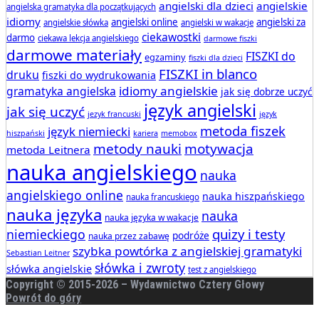
angielski dla dzieci
angielskie
angielska gramatyka dla początkujących
idiomy
angielski online
angielski za
angielskie słówka
angielski w wakacje
ciekawostki
darmo
ciekawa lekcja angielskiego
darmowe fiszki
darmowe materiały
FISZKI do
egzaminy
fiszki dla dzieci
FISZKI in blanco
druku
fiszki do wydrukowania
idiomy angielskie
gramatyka angielska
jak się dobrze uczyć
język angielski
jak się uczyć
jezyk francuski
język
metoda fiszek
język niemiecki
hiszpański
kariera
memobox
metody nauki
motywacja
metoda Leitnera
nauka angielskiego
nauka
angielskiego online
nauka hiszpańskiego
nauka francuskiego
nauka języka
nauka
nauka języka w wakacje
quizy i testy
niemieckiego
podróże
nauka przez zabawę
szybka powtórka z angielskiej gramatyki
Sebastian Leitner
słówka i zwroty
słówka angielskie
test z angielskiego
Copyright © 2015-
2026 – Wydawnictwo Cztery Głowy
Powrót do góry