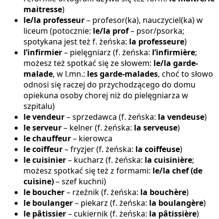
maitresse
)
le/la professeur
– profesor(ka), nauczyciel(ka) w
liceum (potocznie:
le/la prof
– psor/psorka;
spotykana jest też f. żeńska:
la professeure
)
l’infirmier
– pielęgniarz (f. żeńska:
l’infirmière
;
możesz też spotkać się ze słowem:
le/la
garde-
malade
, w l.mn.:
les garde-malades
, choć to słowo
odnosi się raczej do przychodzącego do domu
opiekuna osoby chorej niż do pielęgniarza w
szpitalu)
le vendeur
– sprzedawca (f. żeńska:
la vendeuse
)
le serveur
– kelner (f. żeńska:
la serveuse
)
le chauffeur
– kierowca
le coiffeur
– fryzjer (f. żeńska:
la coiffeuse
)
le cuisinier
– kucharz (f. żeńska:
la cuisinière
;
możesz spotkać się też z formami:
le/la chef (de
cuisine)
– szef kuchni)
le boucher
– rzeźnik (f. żeńska:
la bouchère
)
le boulanger
– piekarz (f. żeńska:
la boulangère
)
le pâtissier
– cukiernik (f. żeńska:
la pâtissière
)