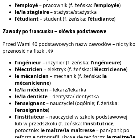
l’employé
– pracownik (f. żeńska:
l’employée
)
le/la stagiaire
–
stażysta/stażystka
l’étudiant
–
student (f. żeńska:
l’étudiante
)
Zawody po francusku – słówka podstawowe
Przed Wami 40 podstawowych nazw zawodów – nic tylko
przenosić na fiszki. 😊
l’ingénieur
– inżynier (f. żeńska:
l’ingénieure
)
l’électricien
– elektryk (f. żeńska:
l’électricienne
)
le mécanicien
– mechanik (f. żeńska:
la
mécanicienne
)
le/la médecin
– lekarz/lekarka
le/la dentiste
– dentysta/ dentystka
l’enseignant
– nauczyciel (ogólnie; f. żeńska:
l’enseignante
)
l’instituteur
– nauczyciel w szkole podstawowej
lub w przedszkolu (f. żeńska:
l’institutrice
;
potocznie:
le maître/la maîtresse
– pan/pani; po
reformie ortografii używa się też form:
le maitre/le