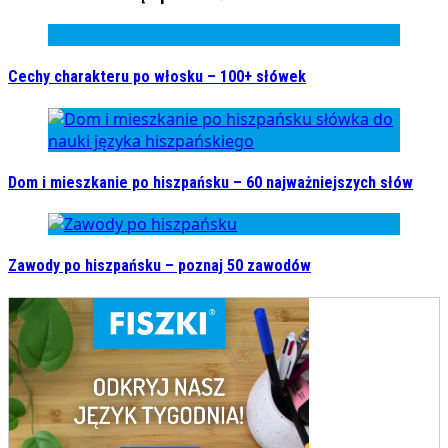
Cechy charakteru po włosku – 100+ słówek
Dom i mieszkanie po hiszpańsku – 60 najważniejszych słów
Zawody po hiszpańsku – poznaj 50 zawodów