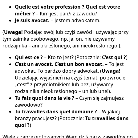
Quelle est votre profession ? Quel est votre
métier ?
– Kim jest pan/i z zawodu?
Je suis avocat.
– Jestem adwokatem.
(
Uwaga!
Podając swój lub czyjś zawód i używając przy
tym zaimka osobowego, np. ja, on, nie używamy
rodzajnika – ani określonego, ani nieokreślonego!).
Qui est-ce ?
– Kto to jest? (Potocznie:
C’est qui ?
)
C’est un avocat. C’est un bon avocat.
– To jest
adwokat. To bardzo dobry adwokat. (
Uwaga!
Udzielając wyjaśnień na czyjś temat, po zwrocie
„c’est” z przymiotnikiem lub bez, używamy
rodzajnika nieokreślonego – un lub une!).
Tu fais quoi dans la vie ?
– Czym się zajmujesz
zawodowo?
Tu travailles dans quel domaine ?
– W jakiej
branży pracujesz? (Potocznie:
Tu travailles dans
quoi ?
)
Wiele z zaprezentowanych Wam dziś nazw zawodów po