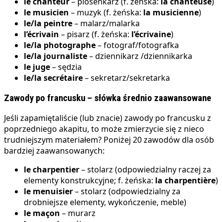
le chanteur
– piosenkarz (f. żeńska:
la chanteuse
)
le musicien
– muzyk (f. żeńska:
la musicienne
)
le/la peintre
– malarz/malarka
l’écrivain
– pisarz (f. żeńska:
l’écrivaine
)
le/la photographe
– fotograf/fotografka
le/la journaliste
– dziennikarz /dziennikarka
le juge
– sędzia
le/la secrétaire
– sekretarz/sekretarka
Zawody po francusku – słówka średnio zaawansowane
Jeśli zapamiętaliście (lub znacie) zawody po francusku z
poprzedniego akapitu, to może zmierzycie się z nieco
trudniejszym materiałem? Poniżej 20 zawodów dla osób
bardziej zaawansowanych:
le charpentier
– stolarz (odpowiedzialny raczej za
elementy konstrukcyjne; f. żeńska:
la charpentière
)
le menuisier
– stolarz (odpowiedzialny za
drobniejsze elementy, wykończenie, meble)
le maçon
– murarz