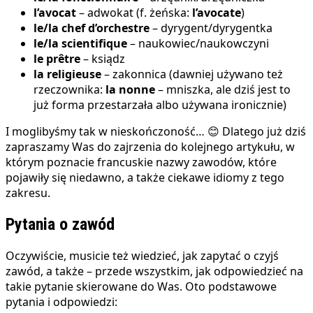
l’avocat
– adwokat (f. żeńska:
l’avocate
)
le/la chef d’orchestre
– dyrygent/dyrygentka
le/la scientifique
– naukowiec/naukowczyni
le prêtre
– ksiądz
la religieuse
– zakonnica (dawniej używano też
rzeczownika:
la nonne
– mniszka, ale dziś jest to
już forma przestarzała albo używana ironicznie)
I moglibyśmy tak w nieskończoność… 😊 Dlatego już dziś
zapraszamy Was do zajrzenia do kolejnego artykułu, w
którym poznacie francuskie nazwy zawodów, które
pojawiły się niedawno, a także ciekawe idiomy z tego
zakresu.
Pytania o zawód
Oczywiście, musicie też wiedzieć, jak zapytać o czyjś
zawód, a także – przede wszystkim, jak odpowiedzieć na
takie pytanie skierowane do Was. Oto podstawowe
pytania i odpowiedzi: