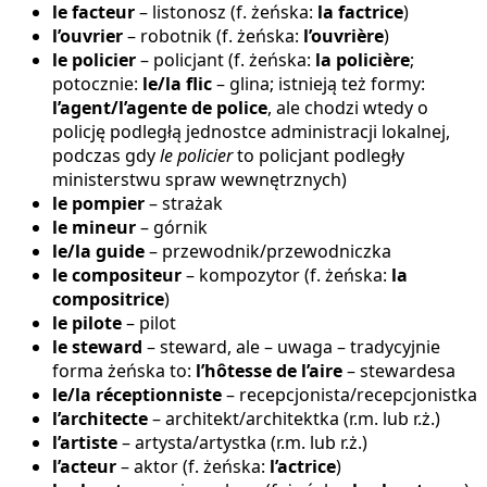
le facteur
– listonosz (f. żeńska:
la factrice
)
l’ouvrier
– robotnik (f. żeńska:
l’ouvrière
)
le policier
– policjant (f. żeńska:
la policière
;
potocznie:
le/la flic
– glina; istnieją też formy:
l’agent/l’agente de police
, ale chodzi wtedy o
policję podległą jednostce administracji lokalnej,
podczas gdy
le policier
to policjant podległy
ministerstwu spraw wewnętrznych)
le pompier
– strażak
le mineur
– górnik
le/la guide
– przewodnik/przewodniczka
le compositeur
– kompozytor (f. żeńska:
la
compositrice
)
le pilote
– pilot
le steward
– steward, ale – uwaga – tradycyjnie
forma żeńska to:
l’hôtesse de l’aire
– stewardesa
le/la réceptionniste
– recepcjonista/recepcjonistka
l’architecte
– architekt/architektka (r.m. lub r.ż.)
l’artiste
– artysta/artystka (r.m. lub r.ż.)
l’acteur
– aktor (f. żeńska:
l’actrice
)