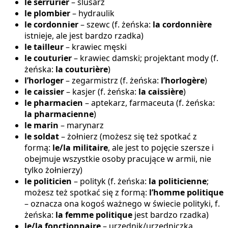
le serrurier
– ślusarz
le plombier
– hydraulik
le cordonnier
– szewc (f. żeńska:
la cordonnière
istnieje, ale jest bardzo rzadka)
le tailleur
– krawiec męski
le couturier
– krawiec damski; projektant mody (f.
żeńska:
la couturière
)
l’horloger
– zegarmistrz (f. żeńska:
l’horlogère
)
le caissier
– kasjer (f. żeńska:
la caissière
)
le pharmacien
– aptekarz, farmaceuta (f. żeńska:
la pharmacienne
)
le marin
– marynarz
le soldat
– żołnierz (możesz się też spotkać z
formą:
le/la militaire
, ale jest to pojęcie szersze i
obejmuje wszystkie osoby pracujące w armii, nie
tylko żołnierzy)
le politicien
– polityk (f. żeńska:
la politicienne
;
możesz też spotkać się z formą:
l’homme politique
– oznacza ona kogoś ważnego w świecie polityki, f.
żeńska:
la femme politique
jest bardzo rzadka)
le/la fonctionnaire
– urzędnik/urzędniczka