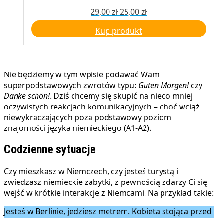
Pierwotna
Aktualna
29,00
zł
25,00
zł
cena
cena
Kup produkt
wynosiła:
wynosi:
29,00 zł.
25,00 zł.
Nie będziemy w tym wpisie podawać Wam
superpodstawowych zwrotów typu:
Guten Morgen!
czy
Danke schön!
. Dziś chcemy się skupić na nieco mniej
oczywistych reakcjach komunikacyjnych – choć wciąż
niewykraczających poza podstawowy poziom
znajomości języka niemieckiego (A1-A2).
Codzienne sytuacje
Czy mieszkasz w Niemczech, czy jesteś turystą i
zwiedzasz niemieckie zabytki, z pewnością zdarzy Ci się
wejść w krótkie interakcje z Niemcami. Na przykład takie:
Jesteś w Berlinie, jedziesz metrem. Kobieta stojąca przed