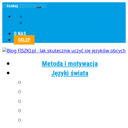
O NAS
SKLEP
Metoda i motywacja
Języki świata
Angielski
Chiński
Francuski
Grecki
Hiszpański