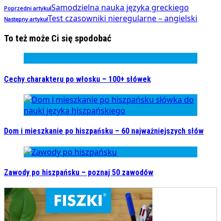
Samodzielna nauka języka greckiego
Poprzedni artykuł
Test czasowniki nieregularne – angielski
Następny artykuł
To też może Ci się spodobać
Cechy charakteru po włosku – 100+ słówek
Dom i mieszkanie po hiszpańsku – 60 najważniejszych słów
Zawody po hiszpańsku – poznaj 50 zawodów