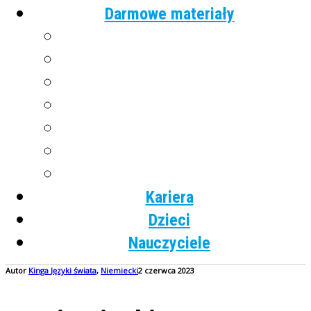
Darmowe materiały
Angielski
Niemiecki
Hiszpański
Francuski
Włoski
Rosyjski
Dla dzieci
Kariera
Dzieci
Nauczyciele
Autor
Kinga
Języki świata
,
Niemiecki
2 czerwca 2023