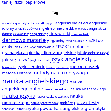
Tagi
angielski dla dzieci
angielskie
angielska gramatyka dla początkujących
idiomy
angielski online
angielski za
angielskie słówka
angielski w wakacje
ciekawostki
darmo
ciekawa lekcja angielskiego
darmowe fiszki
darmowe materiały
FISZKI do
egzaminy
fiszki dla dzieci
FISZKI in blanco
druku
fiszki do wydrukowania
idiomy angielskie
gramatyka angielska
jak się dobrze uczyć
język angielski
jak się uczyć
jezyk francuski
język
metoda fiszek
język niemiecki
hiszpański
kariera
memobox
metody nauki
motywacja
metoda Leitnera
nauka angielskiego
nauka
angielskiego online
nauka hiszpańskiego
nauka francuskiego
nauka języka
nauka
nauka języka w wakacje
quizy i testy
niemieckiego
podróże
nauka przez zabawę
szybka powtórka z angielskiej gramatyki
Sebastian Leitner