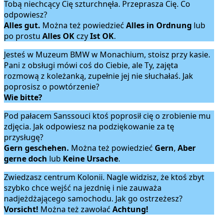
Tobą niechcący Cię szturchnęła. Przeprasza Cię. Co
odpowiesz?
Alles gut.
Można też powiedzieć
Alles in Ordnung
lub
po prostu
Alles OK
czy
Ist OK
.
Jesteś w Muzeum BMW w Monachium, stoisz przy kasie.
Pani z obsługi mówi coś do Ciebie, ale Ty, zajęta
rozmową z koleżanką, zupełnie jej nie słuchałaś. Jak
poprosisz o powtórzenie?
Wie bitte?
Pod pałacem Sanssouci ktoś poprosił cię o zrobienie mu
zdjęcia. Jak odpowiesz na podziękowanie za tę
przysługę?
Gern geschehen.
Można też powiedzieć
Gern
,
Aber
gerne
doch
lub
Keine Ursache
.
Zwiedzasz centrum Kolonii. Nagle widzisz, że ktoś zbyt
szybko chce wejść na jezdnię i nie zauważa
nadjeżdżającego samochodu. Jak go ostrzeżesz?
Vorsicht!
Można też zawołać
Achtung!