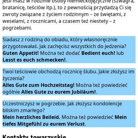
Jeśli masz w rodzinie osoby niemieckojęzyczne (szwagra,
bratanicę, teściów itp.), to z pewnością przydadzą Ci się
zwroty związane z życiem rodzinnym – ze świętami, z
weselami, z rocznicami, a czasem też niestety – z
pogrzebami.
Siadasz z rodziną do obiadu, który własnoręcznie
przygotowałaś. Jak zachęcisz wszystkich do jedzenia?
Guten Appetit!
Można też dodać
Bedient euch!
lub
Lasst es euch schmecken!
.
Twoi teściowie obchodzą rocznicę ślubu. Jakie złożysz im
życzenia?
Alles Gute zum Hochzeitstag!
Można też powiedzieć
ogólnie
Alles Gute zu eurem Jubiläum!
.
Uczestniczysz w pogrzebie. Jak złożysz kondolencje
bliskim zmarłego?
Mein herzliches Beileid.
Można też powiedzieć
Mein
tiefes Mitgefühl zu eurem Verlust
.
Kontakty towarzyskie