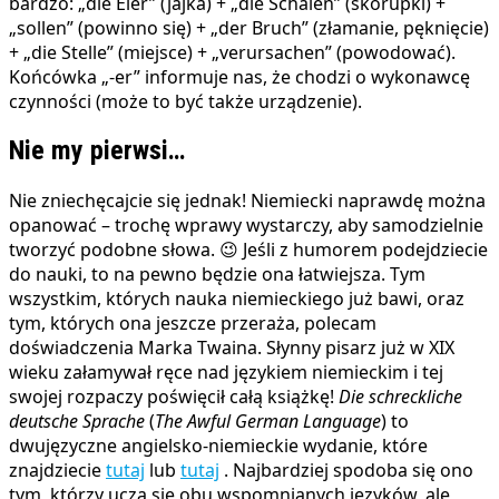
bardzo: „die Eier” (jajka) + „die Schalen” (skorupki) +
„sollen” (powinno się) + „der Bruch” (złamanie, pęknięcie)
+ „die Stelle” (miejsce) + „verursachen” (powodować).
Końcówka „-er” informuje nas, że chodzi o wykonawcę
czynności (może to być także urządzenie).
Nie my pierwsi…
Nie zniechęcajcie się jednak! Niemiecki naprawdę można
opanować – trochę wprawy wystarczy, aby samodzielnie
tworzyć podobne słowa. 😉 Jeśli z humorem podejdziecie
do nauki, to na pewno będzie ona łatwiejsza. Tym
wszystkim, których nauka niemieckiego już bawi, oraz
tym, których ona jeszcze przeraża, polecam
doświadczenia Marka Twaina. Słynny pisarz już w XIX
wieku załamywał ręce nad językiem niemieckim i tej
swojej rozpaczy poświęcił całą książkę!
Die schreckliche
deutsche Sprache
(
The Awful German Language
) to
dwujęzyczne angielsko-niemieckie wydanie, które
znajdziecie
tutaj
lub
tutaj
. Najbardziej spodoba się ono
tym, którzy uczą się obu wspomnianych języków, ale