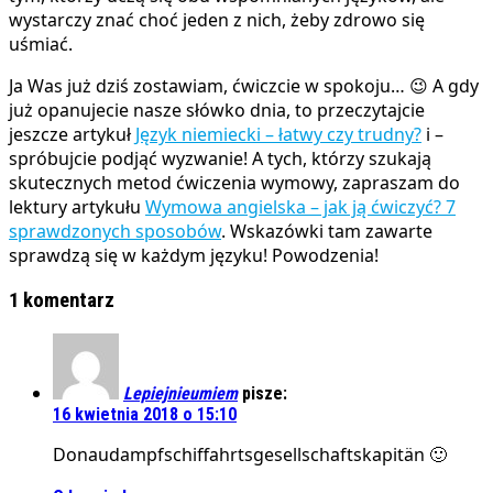
wystarczy znać choć jeden z nich, żeby zdrowo się
uśmiać.
Ja Was już dziś zostawiam, ćwiczcie w spokoju… 😉 A gdy
już opanujecie nasze słówko dnia, to przeczytajcie
jeszcze artykuł
Język niemiecki – łatwy czy trudny?
i –
spróbujcie podjąć wyzwanie! A tych, którzy szukają
skutecznych metod ćwiczenia wymowy, zapraszam do
lektury artykułu
Wymowa angielska – jak ją ćwiczyć? 7
sprawdzonych sposobów
. Wskazówki tam zawarte
sprawdzą się w każdym języku! Powodzenia!
1 komentarz
Lepiejnieumiem
pisze:
16 kwietnia 2018 o 15:10
Donaudampfschiffahrtsgesellschaftskapitän 🙂