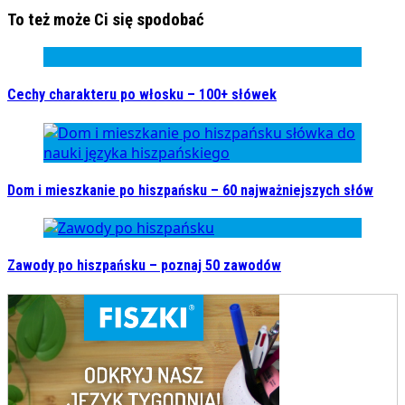
To też może Ci się spodobać
Cechy charakteru po włosku – 100+ słówek
Dom i mieszkanie po hiszpańsku – 60 najważniejszych słów
Zawody po hiszpańsku – poznaj 50 zawodów