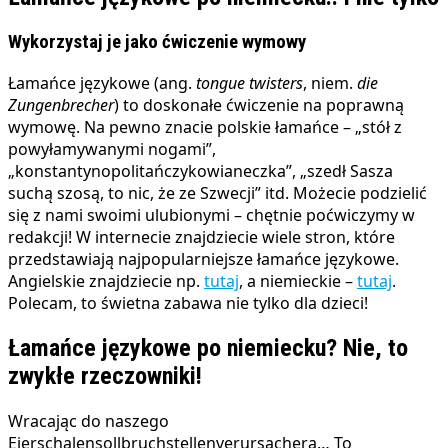
Wykorzystaj je jako ćwiczenie wymowy
Łamańce językowe (ang.
tongue twisters
, niem.
die
Zungenbrecher
) to doskonałe ćwiczenie na poprawną
wymowę. Na pewno znacie polskie łamańce – „stół z
powyłamywanymi nogami”,
„konstantynopolitańczykowianeczka”, „szedł Sasza
suchą szosą, to nic, że ze Szwecji” itd. Możecie podzielić
się z nami swoimi ulubionymi – chętnie poćwiczymy w
redakcji! W internecie znajdziecie wiele stron, które
przedstawiają najpopularniejsze łamańce językowe.
Angielskie znajdziecie np.
tutaj
, a niemieckie –
tutaj
.
Polecam, to świetna zabawa nie tylko dla dzieci!
Łamańce językowe po niemiecku? Nie, to
zwykłe rzeczowniki!
Wracając do naszego
Eierschalensollbruchstellenverursachera… To