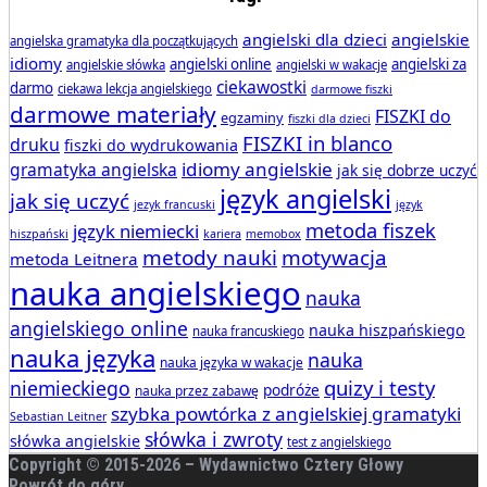
angielski dla dzieci
angielskie
angielska gramatyka dla początkujących
idiomy
angielski online
angielski za
angielskie słówka
angielski w wakacje
ciekawostki
darmo
ciekawa lekcja angielskiego
darmowe fiszki
darmowe materiały
FISZKI do
egzaminy
fiszki dla dzieci
FISZKI in blanco
druku
fiszki do wydrukowania
idiomy angielskie
gramatyka angielska
jak się dobrze uczyć
język angielski
jak się uczyć
jezyk francuski
język
metoda fiszek
język niemiecki
hiszpański
kariera
memobox
metody nauki
motywacja
metoda Leitnera
nauka angielskiego
nauka
angielskiego online
nauka hiszpańskiego
nauka francuskiego
nauka języka
nauka
nauka języka w wakacje
quizy i testy
niemieckiego
podróże
nauka przez zabawę
szybka powtórka z angielskiej gramatyki
Sebastian Leitner
słówka i zwroty
słówka angielskie
test z angielskiego
Copyright © 2015-
2026 – Wydawnictwo Cztery Głowy
Powrót do góry