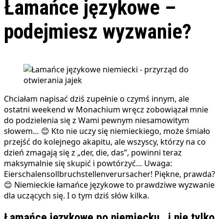
Łamańce językowe –
podejmiesz wyzwanie?
Chciałam napisać dziś zupełnie o czymś innym, ale
ostatni weekend w Monachium wręcz zobowiązał mnie
do podzielenia się z Wami pewnym niesamowitym
słowem… 😊 Kto nie uczy się niemieckiego, może śmiało
przejść do kolejnego akapitu, ale wszyscy, którzy na co
dzień zmagają się z „der, die, das”, powinni teraz
maksymalnie się skupić i powtórzyć… Uwaga:
Eierschalensollbruchstellenverursacher! Piękne, prawda?
😊 Niemieckie łamańce językowe to prawdziwe wyzwanie
dla uczących się. I o tym dziś słów kilka.
Łamańce językowe po niemiecku.. i nie tylko