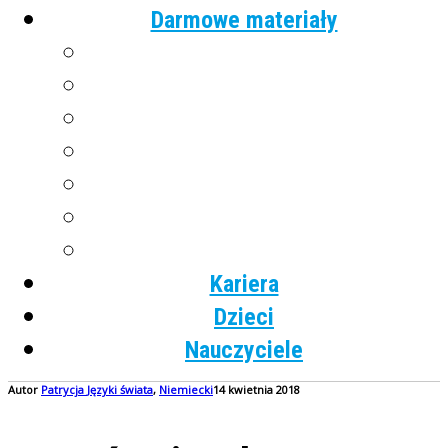
Darmowe materiały
Angielski
Niemiecki
Hiszpański
Francuski
Włoski
Rosyjski
Dla dzieci
Kariera
Dzieci
Nauczyciele
Autor
Patrycja
Języki świata
,
Niemiecki
14 kwietnia 2018