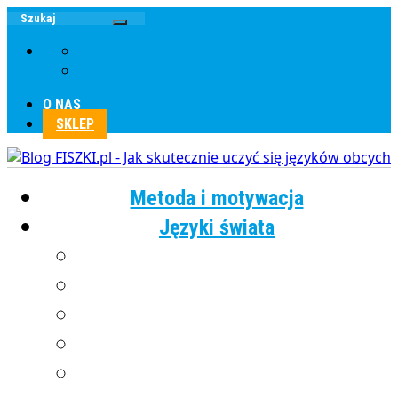
O NAS
SKLEP
Metoda i motywacja
Języki świata
Angielski
Chiński
Francuski
Grecki
Hiszpański