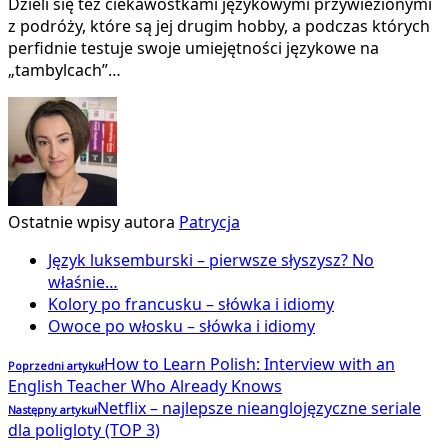
Dzieli się też ciekawostkami językowymi przywiezionymi
z podróży, które są jej drugim hobby, a podczas których
perfidnie testuje swoje umiejętności językowe na
„tambylcach”…
Ostatnie wpisy autora
Patrycja
Język luksemburski – pierwsze słyszysz? No
właśnie…
Kolory po francusku – słówka i idiomy
Owoce po włosku – słówka i idiomy
How to Learn Polish: Interview with an
Poprzedni artykuł
English Teacher Who Already Knows
Netflix – najlepsze nieanglojęzyczne seriale
Następny artykuł
dla poligloty (TOP 3)