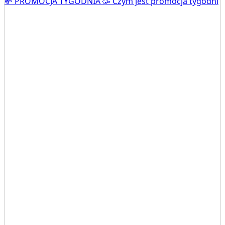
💸 PROMOCJA TYGODNIA 🥳 Czym jest promocja tygodni