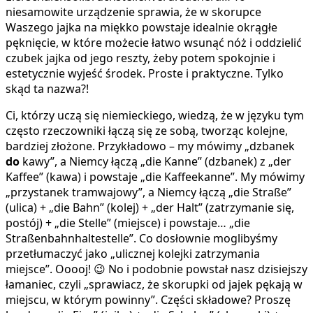
niesamowite urządzenie sprawia, że w skorupce
Waszego jajka na miękko powstaje idealnie okrągłe
pęknięcie, w które możecie łatwo wsunąć nóż i oddzielić
czubek jajka od jego reszty, żeby potem spokojnie i
estetycznie wyjeść środek. Proste i praktyczne. Tylko
skąd ta nazwa?!
Ci, którzy uczą się niemieckiego, wiedzą, że w języku tym
często rzeczowniki łączą się ze sobą, tworząc kolejne,
bardziej złożone. Przykładowo – my mówimy „dzbanek
do
kawy”, a Niemcy łączą „die Kanne” (dzbanek) z „der
Kaffee” (kawa) i powstaje „die Kaffeekanne”. My mówimy
„przystanek tramwajowy”, a Niemcy łączą „die Straße”
(ulica) + „die Bahn” (kolej) + „der Halt” (zatrzymanie się,
postój) + „die Stelle” (miejsce) i powstaje… „die
Straßenbahnhaltestelle”. Co dosłownie moglibyśmy
przetłumaczyć jako „ulicznej kolejki zatrzymania
miejsce”. Ooooj! 😉 No i podobnie powstał nasz dzisiejszy
łamaniec, czyli „sprawiacz, że skorupki od jajek pękają w
miejscu, w którym powinny”. Części składowe? Proszę