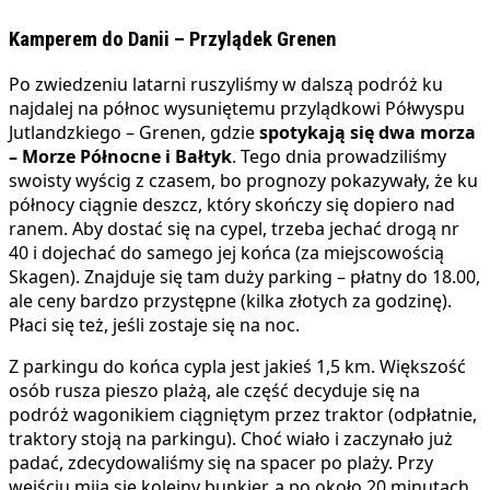
Kamperem do Danii – Przylądek Grenen
Po zwiedzeniu latarni ruszyliśmy w dalszą podróż ku
najdalej na północ wysuniętemu przylądkowi Półwyspu
Jutlandzkiego – Grenen, gdzie
spotykają się dwa morza
– Morze Północne i Bałtyk
. Tego dnia prowadziliśmy
swoisty wyścig z czasem, bo prognozy pokazywały, że ku
północy ciągnie deszcz, który skończy się dopiero nad
ranem. Aby dostać się na cypel, trzeba jechać drogą nr
40 i dojechać do samego jej końca (za miejscowością
Skagen). Znajduje się tam duży parking – płatny do 18.00,
ale ceny bardzo przystępne (kilka złotych za godzinę).
Płaci się też, jeśli zostaje się na noc.
Z parkingu do końca cypla jest jakieś 1,5 km. Większość
osób rusza pieszo plażą, ale część decyduje się na
podróż wagonikiem ciągniętym przez traktor (odpłatnie,
traktory stoją na parkingu). Choć wiało i zaczynało już
padać, zdecydowaliśmy się na spacer po plaży. Przy
wejściu mija się kolejny bunkier, a po około 20 minutach