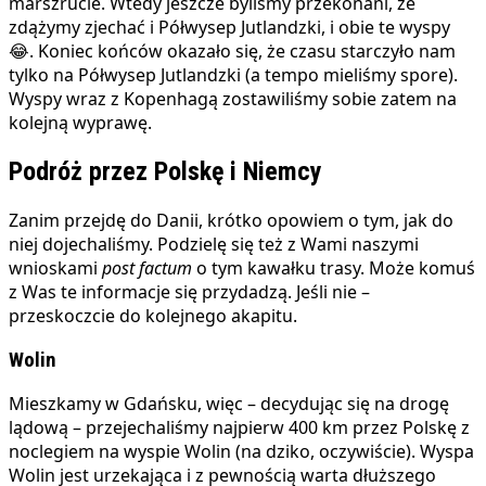
marszrucie. Wtedy jeszcze byliśmy przekonani, że
zdążymy zjechać i Półwysep Jutlandzki, i obie te wyspy
😂. Koniec końców okazało się, że czasu starczyło nam
tylko na Półwysep Jutlandzki (a tempo mieliśmy spore).
Wyspy wraz z Kopenhagą zostawiliśmy sobie zatem na
kolejną wyprawę.
Podróż przez Polskę i Niemcy
Zanim przejdę do Danii, krótko opowiem o tym, jak do
niej dojechaliśmy. Podzielę się też z Wami naszymi
wnioskami
post factum
o tym kawałku trasy. Może komuś
z Was te informacje się przydadzą. Jeśli nie –
przeskoczcie do kolejnego akapitu.
Wolin
Mieszkamy w Gdańsku, więc – decydując się na drogę
lądową – przejechaliśmy najpierw 400 km przez Polskę z
noclegiem na wyspie Wolin (na dziko, oczywiście). Wyspa
Wolin jest urzekająca i z pewnością warta dłuższego