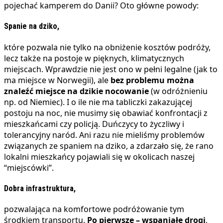
pojechać kamperem do Danii? Oto główne powody:
Spanie na dziko
,
które pozwala nie tylko na obniżenie kosztów podróży,
lecz także na postoje w pięknych, klimatycznych
miejscach. Wprawdzie nie jest ono w pełni legalne (jak to
ma miejsce w Norwegii), ale
bez problemu można
znaleźć miejsce na dzikie nocowanie
(w odróżnieniu
np. od Niemiec). I o ile nie ma tabliczki zakazującej
postoju na noc, nie musimy się obawiać konfrontacji z
mieszkańcami czy policją. Duńczycy to życzliwy i
tolerancyjny naród. Ani razu nie mieliśmy problemów
związanych ze spaniem na dziko, a zdarzało się, że rano
lokalni mieszkańcy pojawiali się w okolicach naszej
“miejscówki”.
Dobra infrastruktura
,
pozwalająca na komfortowe podróżowanie tym
środkiem transportu.
Po pierwsze – wspaniałe drogi
,