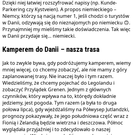
Dzięki niej łatwiej rozszyfrować napisy (np. Kunde-
Parkering czy Kystveien). A propos niemieckiego –
Niemcy, którzy są nacją numer 1, jeśli chodzi o turystów
w Danii, odzywają się do nieznajomych po niemiecku 🙃.
Przynajmniej my mieliśmy takie doświadczenia. Tak więc
w Danii przydaje się… niemiecki.
Kamperem do Danii – nasza trasa
Jak to zwykle bywa, gdy podróżujemy kamperem, wiemy
mniej więcej, co chcemy zobaczyć, ale nie mamy z góry
zaplanowanej trasy. Nie inaczej było i tym razem.
Wiedzieliśmy, że chcemy pojechać do Legolandu i
zobaczyć Przylądek Grenen. Jednym z głównych
czynników, który wpływa na to, którędy dokładnie
jedziemy, jest pogoda. Tym razem (a była to druga
połowa lipca), gdy wjeżdżaliśmy na Półwysep Jutlandzki,
prognozy pokazywały, że jego południowa część wraz z
Fionią i Zelandią będzie wietrzna i deszczowa. Północ
wyglądała przyjaźniej i to zdecydowało o naszej