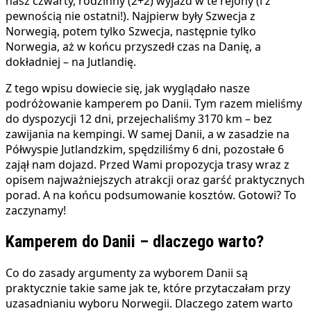
nasz czwarty, rodzinny (2+2) wyjazd w te rejony (i z
pewnością nie ostatni!). Najpierw były Szwecja z
Norwegią, potem tylko Szwecja, następnie tylko
Norwegia, aż w końcu przyszedł czas na Danię, a
dokładniej – na Jutlandię.
Z tego wpisu dowiecie się, jak wyglądało nasze
podróżowanie kamperem po Danii. Tym razem mieliśmy
do dyspozycji 12 dni, przejechaliśmy 3170 km – bez
zawijania na kempingi. W samej Danii, a w zasadzie na
Półwyspie Jutlandzkim, spędziliśmy 6 dni, pozostałe 6
zajął nam dojazd. Przed Wami propozycja trasy wraz z
opisem najważniejszych atrakcji oraz garść praktycznych
porad. A na końcu podsumowanie kosztów. Gotowi? To
zaczynamy!
Kamperem do Danii – dlaczego warto?
Co do zasady argumenty za wyborem Danii są
praktycznie takie same jak te, które przytaczałam przy
uzasadnianiu wyboru Norwegii. Dlaczego zatem warto