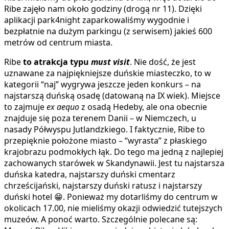
Ribe zajęło nam około godziny (drogą nr 11). Dzięki
aplikacji park4night zaparkowaliśmy wygodnie i
bezpłatnie na dużym parkingu (z serwisem) jakieś 600
metrów od centrum miasta.
Ribe
to atrakcja typu
must visit
. Nie dość, że jest
uznawane za najpiękniejsze duńskie miasteczko, to w
kategorii “naj” wygrywa jeszcze jeden konkurs – na
najstarszą duńską osadę (datowaną na IX wiek). Miejsce
to zajmuje
ex aequo
z osadą Hedeby, ale ona obecnie
znajduje się poza terenem Danii – w Niemczech, u
nasady Półwyspu Jutlandzkiego. I faktycznie, Ribe to
przepięknie położone miasto – “wyrasta” z płaskiego
krajobrazu podmokłych łąk. Do tego ma jedną z najlepiej
zachowanych starówek w Skandynawii. Jest tu najstarsza
duńska katedra, najstarszy duński cmentarz
chrześcijański, najstarszy duński ratusz i najstarszy
duński hotel 😁. Ponieważ my dotarliśmy do centrum w
okolicach 17.00, nie mieliśmy okazji odwiedzić tutejszych
muzeów. A ponoć warto. Szczególnie polecane są: