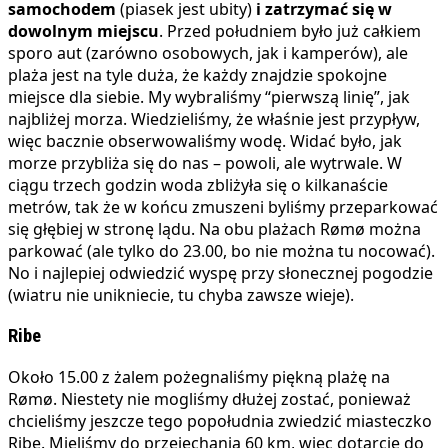
samochodem
(piasek jest ubity)
i
zatrzymać się w
dowolnym miejscu
. Przed południem było już całkiem
sporo aut (zarówno osobowych, jak i kamperów), ale
plaża jest na tyle duża, że każdy znajdzie spokojne
miejsce dla siebie. My wybraliśmy “pierwszą linię”, jak
najbliżej morza. Wiedzieliśmy, że właśnie jest przypływ,
więc bacznie obserwowaliśmy wodę. Widać było, jak
morze przybliża się do nas – powoli, ale wytrwale. W
ciągu trzech godzin woda zbliżyła się o kilkanaście
metrów, tak że w końcu zmuszeni byliśmy przeparkować
się głębiej w stronę lądu. Na obu plażach Rømø można
parkować (ale tylko do 23.00, bo nie można tu nocować).
No i najlepiej odwiedzić wyspę przy słonecznej pogodzie
(wiatru nie unikniecie, tu chyba zawsze wieje).
Ribe
Około 15.00 z żalem pożegnaliśmy piękną plażę na
Rømø. Niestety nie mogliśmy dłużej zostać, ponieważ
chcieliśmy jeszcze tego popołudnia zwiedzić miasteczko
Ribe. Mieliśmy do przejechania 60 km, więc dotarcie do