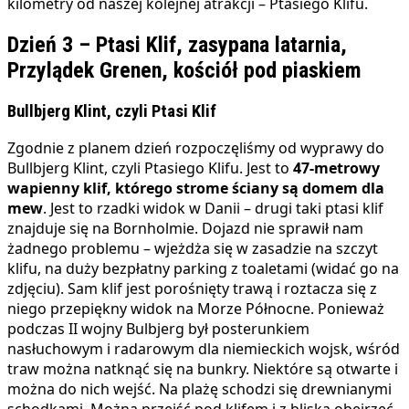
kilometry od naszej kolejnej atrakcji – Ptasiego Klifu.
Dzień 3 – Ptasi Klif, zasypana latarnia,
Przylądek Grenen, kościół pod piaskiem
Bullbjerg Klint, czyli Ptasi Klif
Zgodnie z planem dzień rozpoczęliśmy od wyprawy do
Bullbjerg Klint, czyli Ptasiego Klifu. Jest to
47-metrowy
wapienny klif, którego strome ściany są domem dla
mew
. Jest to rzadki widok w Danii – drugi taki ptasi klif
znajduje się na Bornholmie. Dojazd nie sprawił nam
żadnego problemu – wjeżdża się w zasadzie na szczyt
klifu, na duży bezpłatny parking z toaletami (widać go na
zdjęciu). Sam klif jest porośnięty trawą i roztacza się z
niego przepiękny widok na Morze Północne. Ponieważ
podczas II wojny Bulbjerg był posterunkiem
nasłuchowym i radarowym dla niemieckich wojsk, wśród
traw można natknąć się na bunkry. Niektóre są otwarte i
można do nich wejść. Na plażę schodzi się drewnianymi