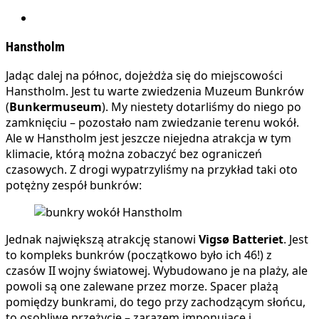
Hanstholm
Jadąc dalej na północ, dojeżdża się do miejscowości
Hanstholm. Jest tu warte zwiedzenia Muzeum Bunkrów
(
Bunkermuseum
). My niestety dotarliśmy do niego po
zamknięciu – pozostało nam zwiedzanie terenu wokół.
Ale w Hanstholm jest jeszcze niejedna atrakcja w tym
klimacie, którą można zobaczyć bez ograniczeń
czasowych. Z drogi wypatrzyliśmy na przykład taki oto
potężny zespół bunkrów:
Jednak największą atrakcję stanowi
Vigsø Batteriet
. Jest
to kompleks bunkrów (początkowo było ich 46!) z
czasów II wojny światowej. Wybudowano je na plaży, ale
powoli są one zalewane przez morze. Spacer plażą
pomiędzy bunkrami, do tego przy zachodzącym słońcu,
to osobliwe przeżycie – zarazem imponujące i