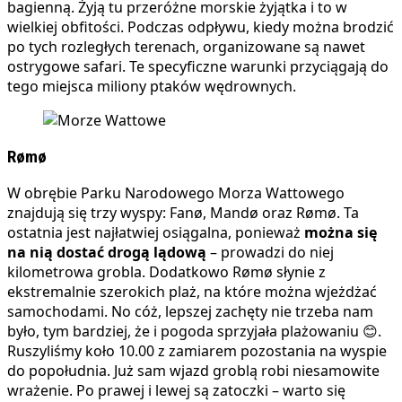
bagienną. Żyją tu przeróżne morskie żyjątka i to w
wielkiej obfitości. Podczas odpływu, kiedy można brodzić
po tych rozległych terenach, organizowane są nawet
ostrygowe safari. Te specyficzne warunki przyciągają do
tego miejsca miliony ptaków wędrownych.
Rømø
W obrębie Parku Narodowego Morza Wattowego
znajdują się trzy wyspy: Fanø, Mandø oraz Rømø. Ta
ostatnia jest najłatwiej osiągalna, ponieważ
można się
na nią dostać drogą lądową
– prowadzi do niej
kilometrowa grobla. Dodatkowo Rømø słynie z
ekstremalnie szerokich plaż, na które można wjeżdżać
samochodami. No cóż, lepszej zachęty nie trzeba nam
było, tym bardziej, że i pogoda sprzyjała plażowaniu 😊.
Ruszyliśmy koło 10.00 z zamiarem pozostania na wyspie
do popołudnia. Już sam wjazd groblą robi niesamowite
wrażenie. Po prawej i lewej są zatoczki – warto się