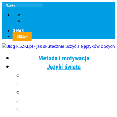
O NAS
SKLEP
Metoda i motywacja
Języki świata
Angielski
Chiński
Francuski
Grecki
Hiszpański