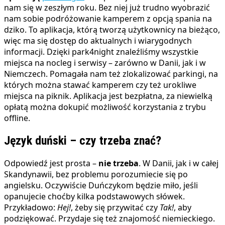
nam się w zeszłym roku. Bez niej już trudno wyobrazić
nam sobie podróżowanie kamperem z opcją spania na
dziko. To aplikacja, którą tworzą użytkownicy na bieżąco,
więc ma się dostęp do aktualnych i wiarygodnych
informacji. Dzięki park4night znaleźliśmy wszystkie
miejsca na nocleg i serwisy – zarówno w Danii, jak i w
Niemczech. Pomagała nam też zlokalizować parkingi, na
których można stawać kamperem czy też urokliwe
miejsca na piknik. Aplikacja jest bezpłatna, za niewielką
opłatą można dokupić możliwość korzystania z trybu
offline.
Język duński – czy trzeba znać?
Odpowiedź jest prosta –
nie trzeba
. W Danii, jak i w całej
Skandynawii, bez problemu porozumiecie się po
angielsku. Oczywiście Duńczykom będzie miło, jeśli
opanujecie choćby kilka podstawowych słówek.
Przykładowo:
Hej!
, żeby się przywitać czy
Tak!
, aby
podziękować. Przydaje się też znajomość niemieckiego.