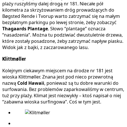
plaży ruszyliśmy dalej drogą nr 181. Niecałe pół
kilometra za skrzyżowaniem dróg prowadzących do
Bøgsted Rende i Tvorup warto zatrzymać się na małym
bezpłatnym parkingu po lewej stronie, żeby zobaczyć
Thagaards Plantage
. Słowo “plantage” oznacza
“nasadzenia”. Można tu podziwiać dwustuletnie drzewa,
które zostały posadzone, żeby zatrzymać napływ piasku.
Widok jak z bajki, z zaczarowanego lasu.
Klittmøller
Kolejnym ciekawym miejscem na drodze nr 181 jest
wioska Klittmøller. Znana jest pod nieco przewrotną
nazwą
Cold Hawaii
, ponieważ są tu dobre warunki do
surfowania. Bez problemów zaparkowaliśmy w centrum,
tuż przy plaży. Klimat jest niezwykły – ktoś napisał o niej
“zabawna wioska surfingowa”. Coś w tym jest.