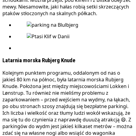
schodkami. Można przejść pod klifem i z bliska obejrzeć
mewy. Niesamowite, jaki hałas robią setki skrzeczących
ptaków stłoczonych na skalnych półkach.
Latarnia morska Rubjerg Knude
Kolejnym punktem programu, oddalonym od nas o
jakieś 80 km na północ, była latarnia morska Rubjerg
Knude. Położona jest między miejscowościami Lokken i
Lønstrup. Tu również nie mieliśmy problemu z
zaparkowaniem – przed wejściem na wydmy, na łąkach,
po obu stronach szosy znajdują się bezpłatne parkingi.
Ich liczba i wielkość oraz tłumy ludzi wokół wskazują, że
ma się tu do czynienia z naprawdę duuużą atrakcją 😄. Z
parkingów do wydm jest jakieś kilkaset metrów – można
zdać się na własne nogi albo wsiąść do wagonika