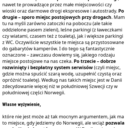
nawet te prowadzące przez małe miejscowości czy
wioski oraz darmowe drogi ekspresowe i autostrady.
Po
drugie – sporo miejsc postojowych przy drogach
. Mam
tu na myśli zarówno zatoczki na poboczu (ale takie
oddzielone pasem zieleni), leśne parkingi (z ławeczkami
czy wiatami, czasem też z toaletą), jak i większe parkingi
z WC. Oczywiście wszystkie te miejsca są przystosowane
do gabarytów kamperów. I do tego są fantastycznie
oznaczone – zawczasu dowiemy się, jakiego rodzaju
miejsce postojowe na nas czeka.
Po trzecie – dobrze
rozwinięty i bezpłatny
system serwisów
(czyli miejsc,
gdzie można spuścić szarą wodę, uzupełnić czystą oraz
opróżnić toaletę). Według nas takich miejsc jest w Danii
zdecydowanie więcej niż w południowej Szwecji czy w
południowej części Norwegii.
Własne wyżywienie,
które nie jest może aż tak mocnym argumentem, jak ma
to miejsce, gdy jedziemy do Norwegii, ale wciąż
pozwala