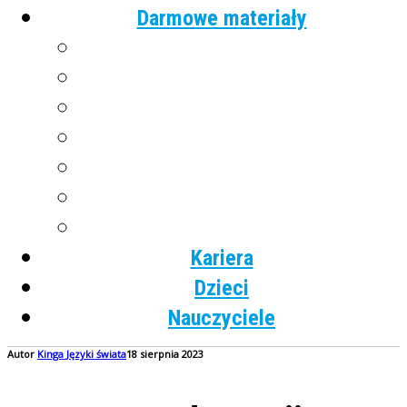
Darmowe materiały
Angielski
Niemiecki
Hiszpański
Francuski
Włoski
Rosyjski
Dla dzieci
Kariera
Dzieci
Nauczyciele
Autor
Kinga
Języki świata
18 sierpnia 2023