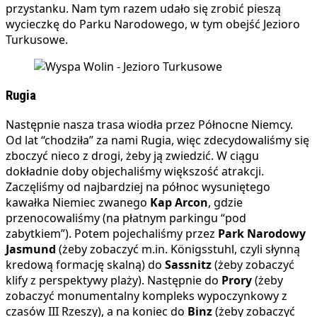
przystanku. Nam tym razem udało się zrobić pieszą
wycieczkę do Parku Narodowego, w tym obejść Jezioro
Turkusowe.
Rugia
Następnie nasza trasa wiodła przez Północne Niemcy.
Od lat “chodziła” za nami Rugia, więc zdecydowaliśmy się
zboczyć nieco z drogi, żeby ją zwiedzić. W ciągu
dokładnie doby objechaliśmy większość atrakcji.
Zaczęliśmy od najbardziej na północ wysuniętego
kawałka Niemiec zwanego
Kap Arcon
, gdzie
przenocowaliśmy (na płatnym parkingu “pod
zabytkiem”). Potem pojechaliśmy przez
Park Narodowy
Jasmund
(żeby zobaczyć m.in. Königsstuhl, czyli słynną
kredową formację skalną) do
Sassnitz
(żeby zobaczyć
klify z perspektywy plaży). Następnie do
Prory
(żeby
zobaczyć monumentalny kompleks wypoczynkowy z
czasów III Rzeszy), a na koniec do
Binz
(żeby zobaczyć