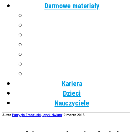
Darmowe materiały
Angielski
Niemiecki
Hiszpański
Francuski
Włoski
Rosyjski
Dla dzieci
Kariera
Dzieci
Nauczyciele
Autor
Patrycja
Francuski
,
Języki świata
19 marca 2015