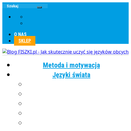
O NAS
SKLEP
Metoda i motywacja
Języki świata
Angielski
Chiński
Francuski
Grecki
Hiszpański