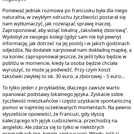
Ponieważ jednak rozmowa po francusku była dla niego
naturalna, w zwykłym odruchu życzliwości postarał się
nam wytłumaczyć, jak rozwiązać sprawę inaczej.
Zaproponował, aby wziąć lokalną „taksówkę zbiorową”.
Wydobył ze swojego kolegi (gdyż sam nie był pewny)
informację, jak dotrzeć na jej postój i w jakich godzinach
odjeżdża. Na dodatek narysował nam dokładną mapkę, a
na koniec zaproponował jeszcze, że jeśli tylko będzie w
pobliżu w momencie, kiedy ta osoba będzie chciała
wyruszyć, to może ją podwieźć. Przy czym koszt
taksówki zwykłej to ok. 30 euro, a zbiorowej – 5 euro…
To tylko jeden z przykładów, dlaczego zawsze warto
opanować podstawy lokalnego języka. Zyskacie sobie
życzliwość mieszkańców i często uzyskacie spontaniczną
pomoc w najmniej oczekiwanych momentach. Na pewno
słyszeliście opowieści, że Francuzi, gdy słyszą
kaleczącego ich język cudzoziemca, przechodzą na
angielski. Ale zdarza się to tylko w niektórych
przypadkach (np. hotele, restauracje). Wtedy, jeśli ci