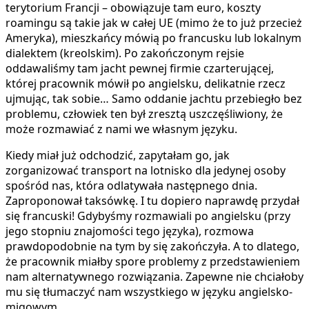
terytorium Francji – obowiązuje tam euro, koszty
roamingu są takie jak w całej UE (mimo że to już przecież
Ameryka), mieszkańcy mówią po francusku lub lokalnym
dialektem (kreolskim). Po zakończonym rejsie
oddawaliśmy tam jacht pewnej firmie czarterującej,
której pracownik mówił po angielsku, delikatnie rzecz
ujmując, tak sobie… Samo oddanie jachtu przebiegło bez
problemu, człowiek ten był zresztą uszczęśliwiony, że
może rozmawiać z nami we własnym języku.
Kiedy miał już odchodzić, zapytałam go, jak
zorganizować transport na lotnisko dla jedynej osoby
spośród nas, która odlatywała następnego dnia.
Zaproponował taksówkę. I tu dopiero naprawdę przydał
się francuski! Gdybyśmy rozmawiali po angielsku (przy
jego stopniu znajomości tego języka), rozmowa
prawdopodobnie na tym by się zakończyła. A to dlatego,
że pracownik miałby spore problemy z przedstawieniem
nam alternatywnego rozwiązania. Zapewne nie chciałoby
mu się tłumaczyć nam wszystkiego w języku angielsko-
migowym.