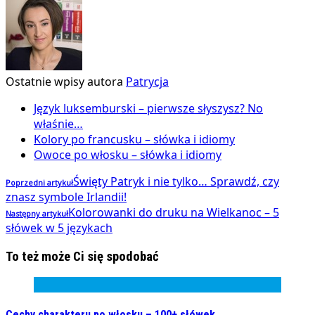
Ostatnie wpisy autora
Patrycja
Język luksemburski – pierwsze słyszysz? No
właśnie…
Kolory po francusku – słówka i idiomy
Owoce po włosku – słówka i idiomy
Święty Patryk i nie tylko… Sprawdź, czy
Poprzedni artykuł
znasz symbole Irlandii!
Kolorowanki do druku na Wielkanoc – 5
Następny artykuł
słówek w 5 językach
To też może Ci się spodobać
Cechy charakteru po włosku – 100+ słówek