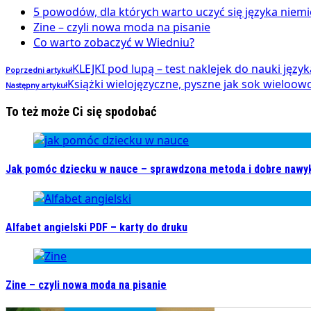
5 powodów, dla których warto uczyć się języka niem
Zine – czyli nowa moda na pisanie
Co warto zobaczyć w Wiedniu?
KLEJKI pod lupą – test naklejek do nauki języ
Poprzedni artykuł
Książki wielojęzyczne, pyszne jak sok wieloo
Następny artykuł
To też może Ci się spodobać
Jak pomóc dziecku w nauce – sprawdzona metoda i dobre nawy
Alfabet angielski PDF – karty do druku
Zine – czyli nowa moda na pisanie