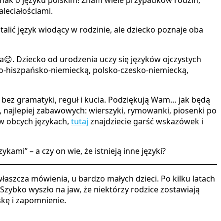
leciałościami.
lić język wiodący w rodzinie, ale dziecko poznaje oba
a😉. Dziecko od urodzenia uczy się języków ojczystych
o-hiszpańsko-niemiecką, polsko-czesko-niemiecką,
, bez gramatyki, reguł i kucia. Podziękują Wam… jak będą
ci, najlepiej zabawowych: wierszyki, rymowanki, piosenki po
w obcych językach,
tutaj
znajdziecie garść wskazówek i
kami” – a czy on wie, że istnieją inne języki?
łaszcza mówienia, u bardzo małych dzieci. Po kilku latach
w. Szybko wyszło na jaw, że niektórzy rodzice zostawiają
skę i zapomnienie.