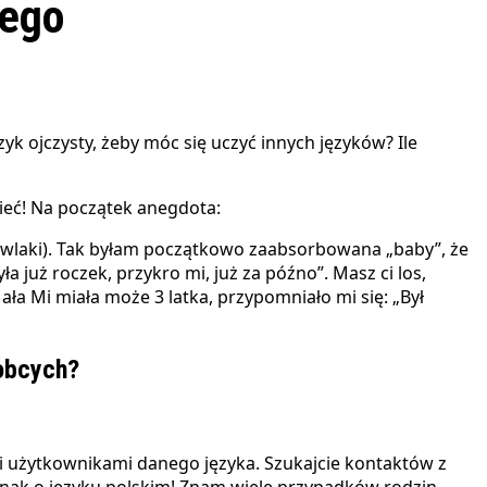
cego
ieć! Na początek anegdota:
owlaki). Tak byłam początkowo zaabsorbowana „baby”, że
a już roczek, przykro mi, już za późno”. Masz ci los,
ła Mi miała może 3 latka, przypomniało mi się: „Był
 obcych?
ymi użytkownikami danego języka. Szukajcie kontaktów z
dnak o języku polskim! Znam wiele przypadków rodzin,