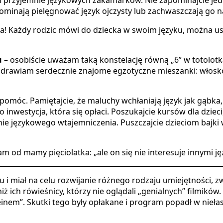
ominają pielęgnować język ojczysty lub zachwaszczają go na
a! Każdy rodzic mówi do dziecka w swoim języku, można usta
u
– osobiście uważam taką konstelację równą „6” w totolotk
ozdrawiam serdecznie znajome egzotyczne mieszanki: włosk
 pomóc. Pamiętajcie, że maluchy wchłaniają język jak gąbka
o inwestycja, która się opłaci. Poszukajcie kursów dla dzie
e językowego wtajemniczenia. Puszczajcie dzieciom bajki 
m od mamy pięciolatka: „ale on się nie interesuje innymi języ
i miał na celu rozwijanie różnego rodzaju umiejętności, zw
 niż ich rówieśnicy, którzy nie oglądali „genialnych” filmikó
inem”. Skutki tego były opłakane i program popadł w nieła