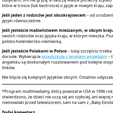
które w trosce (lub beztrosce) o język w nowym kraju, zap
Jeśli jeden z rodziców jest obcokrajowcem
– od urodzeni
języki równocześnie.
Jeśli jesteście małżeństwem mieszanym, w obcym kraj
swoich rodziców oraz języka kraju, w którym mieszka. P
polsko-holendersko-niemiecką.
Jeśli jesteście Polakami w Polsce
– tutaj szczęściu trzeba
dorosłe. Wybierajcie
przedszkole z językiem angielskim
– t
angielsku są doskonałym rusztowaniem pod kolejne stopni
linków.
Nie bójcie się kolejnych języków obcych. Ostatnio usłyszała
*Program multimedialny, który powstał w USA w 1996 roku 
stwierdzono, że dzieci nie uczą się ani szybciej, ani więcej
niemowlaki przed telewizorem, sam na sam z „Baby Einste
Dodaj komentarz