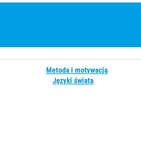
Metoda i motywacja
Języki świata
Angielski
Chiński
Francuski
Grecki
Hiszpański