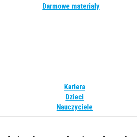
Darmowe materiały
Angielski
Niemiecki
Hiszpański
Francuski
Włoski
Rosyjski
Dla dzieci
Kariera
Dzieci
Nauczyciele