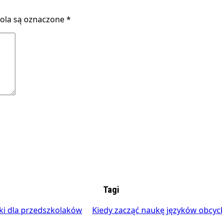
la są oznaczone
*
Tagi
ki dla przedszkolaków
Kiedy zacząć naukę języków obcyc