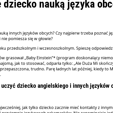
e dziecko nauką języka ob
nie pomiesza się w głowie?
 wieku przedszkolnym i wczesnoszkolnym. Spieszę odpowiedz
iców grasował „Baby Einstein”* (program doskonalący niem
jomą, jak to stosować, odparła tylko: „Ale Duża Mi skończył
zepaszczona, trudno. Parę ładnych lat później, kiedy to Ma
.
ć uczyć dziecko angielskiego i innych języków
ajwcześniej, jak tylko dziecko zacznie mieć kontakty z inn
o i przyjemnie językowych zakamarków. Nie zapominajcie je