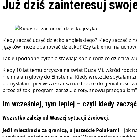
Już dziś zainteresuj swoj
Kiedy zacząć uczyć dziecko angielskiego? Kiedy zacząć z nauką innych języków obcych? Czy najpierw trzeba poznać język ojczysty, żeby móc się uczyć innych języków? Ile
języków może opanować dziecko? Czy takiemu maluchowi 
Takie i podobne pytania stawiają sobie rodzice dzieci w
Kiedy 10 lat temu przyszła na świat Duża Mi, wśród rodz
nie miałam głowy do Einsteina. Kiedy wreszcie spytałam zna
pomyślałam, pierwsza szansa na drodze do genialności zapr
przecież taki program, zaraz… o rety, znowu przegapiłam”
Im wcześniej, tym lepiej – czyli kiedy zaczą
Wszystko zależy od Waszej sytuacji życiowej.
Jeśli mieszkacie za granicą, a jesteście Polakami
– jak n
tubylcami, oni nie gryzą, a nauczą Wasze pociechy szybk