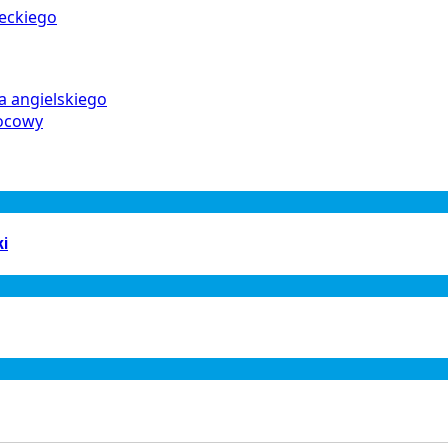
ieckiego
ka angielskiego
wocowy
ki