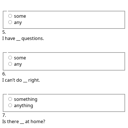
some
any
5.
I have __ questions.
some
any
6.
I can’t do __ right.
something
anything
7.
Is there __ at home?