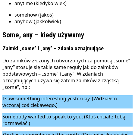
anytime (kiedykolwiek)
somehow (jakoś)
anyhow (jakkolwiek)
Some, any – kiedy używamy
Zaimki „some” i „any” – zdania oznajmujące
Do zaimków złożonych utworzonych za pomocą „some” i
„any” stosuje się takie same reguły jak do zaimków
podstawowych – „some” i „any”. W zdaniach
oznajmujących używa się zatem zaimków z cząstką
„some”, np.:
I saw something interesting yesterday. (Widziałem
wczoraj coś ciekawego.)
Somebody wanted to speak to you. (Ktoś chciał z tobą
rozmawiać.)
She lives somewhere in the south. (Ona mieszka gdzieś