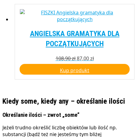
ANGIELSKA GRAMATYKA DLA
POCZĄTKUJĄCYCH
Pierwotna
Aktualna
108,90
zł
87,00
zł
cena
cena
Kup produkt
wynosiła:
wynosi:
108,90 zł.
87,00 zł.
Kiedy some, kiedy any – określanie ilości
Określanie ilości – zwrot „some”
Jeżeli trudno określić liczbę obiektów lub ilość np.
substancji (bądź też nie jesteśmy tym bliżej