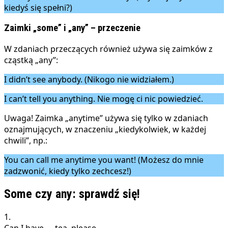
kiedyś się spełni?)
Zaimki „some” i „any” – przeczenie
W zdaniach przeczących również używa się zaimków z
cząstką „any”:
I didn’t see anybody. (Nikogo nie widziałem.)
I can’t tell you anything. Nie mogę ci nic powiedzieć.
Uwaga! Zaimka „anytime” używa się tylko w zdaniach
oznajmujących, w znaczeniu „kiedykolwiek, w każdej
chwili”, np.:
You can call me anytime you want! (Możesz do mnie
zadzwonić, kiedy tylko zechcesz!)
Some czy any: sprawdź się!
1.
Can I have __ tea, please.