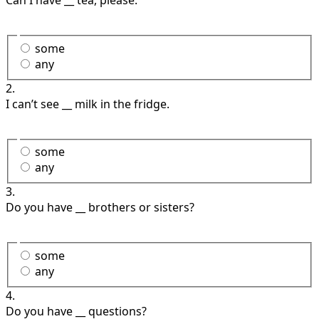
some
any
2.
I can’t see __ milk in the fridge.
some
any
3.
Do you have __ brothers or sisters?
some
any
4.
Do you have __ questions?