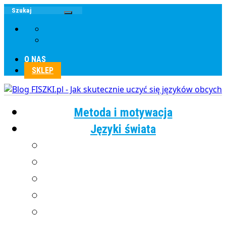
O NAS
SKLEP
Metoda i motywacja
Języki świata
Angielski
Chiński
Francuski
Grecki
Hiszpański