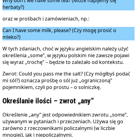
Why don’t we have some tea? (Może napijemy się
herbaty?)
oraz w prośbach i zamówieniach, np.:
Can I have some milk, please? (Czy mogę prosić o
mleko?)
W tych zdaniach, choć w języku angielskim należy użyć
określenia „some”, w języku polskim nie zawsze pojawi
się wyraz „trochę” – będzie to zależało od kontekstu.
Zwrot: Could you pass me the salt? (Czy mógłbyś podać
mi sól?) oznacza prośbę o sól już „ograniczoną”
pojemnikiem, czyli po prostu – o solniczkę.
Określanie ilości – zwrot „any”
Określenie „any” jest odpowiednikiem zwrotu „some”,
używanym w pytaniach i przeczeniach. Używa się go
zarówno z rzeczownikami policzalnymi (w liczbie
mnogiej), jak i niepoliczalnymi.