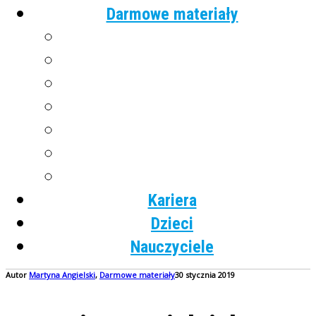
Darmowe materiały
Angielski
Niemiecki
Hiszpański
Francuski
Włoski
Rosyjski
Dla dzieci
Kariera
Dzieci
Nauczyciele
Autor
Martyna
Angielski
,
Darmowe materiały
30 stycznia 2019