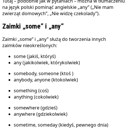
Tutaj – podobnie jak w pytaniach – można w tłumaczeniu
na język polski pominąć angielskie „any” („Nie mam
zwierząt domowych”, „Nie widzę czekolady”).
Zaimki „some” i „any”
Zaimki „some” i „any” służą do tworzenia innych
zaimków nieokreślonych:
some (jakiś, któryś)
any (jakikolwiek, którykolwiek)
somebody, someone (ktoś )
anybody, anyone (ktokolwiek)
something (coś)
anything (cokolwiek)
somewhere (gdzieś)
anywhere (gdziekolwiek)
sometime, someday (kiedyś, pewnego dnia)