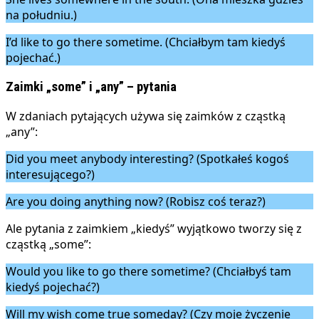
na południu.)
I’d like to go there sometime. (Chciałbym tam kiedyś
pojechać.)
Zaimki „some” i „any” – pytania
W zdaniach pytających używa się zaimków z cząstką
„any”:
Did you meet anybody interesting? (Spotkałeś kogoś
interesującego?)
Are you doing anything now? (Robisz coś teraz?)
Ale pytania z zaimkiem „kiedyś” wyjątkowo tworzy się z
cząstką „some”:
Would you like to go there sometime? (Chciałbyś tam
kiedyś pojechać?)
Will my wish come true someday? (Czy moje życzenie