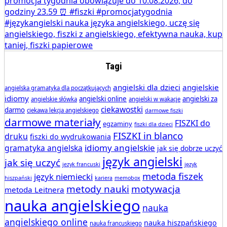
Tagi
angielski dla dzieci
angielskie
angielska gramatyka dla początkujących
idiomy
angielski online
angielski za
angielskie słówka
angielski w wakacje
ciekawostki
darmo
ciekawa lekcja angielskiego
darmowe fiszki
darmowe materiały
FISZKI do
egzaminy
fiszki dla dzieci
FISZKI in blanco
druku
fiszki do wydrukowania
idiomy angielskie
gramatyka angielska
jak się dobrze uczyć
język angielski
jak się uczyć
jezyk francuski
język
metoda fiszek
język niemiecki
hiszpański
kariera
memobox
metody nauki
motywacja
metoda Leitnera
nauka angielskiego
nauka
angielskiego online
nauka hiszpańskiego
nauka francuskiego