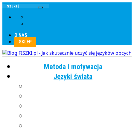
O NAS
SKLEP
Metoda i motywacja
Języki świata
Angielski
Chiński
Francuski
Grecki
Hiszpański