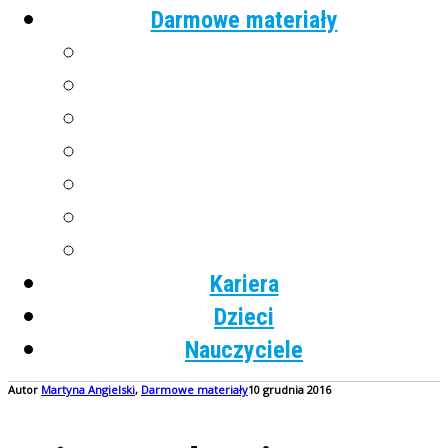
Darmowe materiały
Angielski
Niemiecki
Hiszpański
Francuski
Włoski
Rosyjski
Dla dzieci
Kariera
Dzieci
Nauczyciele
Autor
Martyna
Angielski
,
Darmowe materiały
10 grudnia 2016