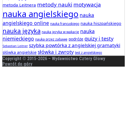
metody nauki
motywacja
metoda Leitnera
nauka angielskiego
nauka
angielskiego online
nauka hiszpańskiego
nauka francuskiego
nauka języka
nauka
nauka języka w wakacje
quizy i testy
niemieckiego
podróże
nauka przez zabawę
szybka powtórka z angielskiej gramatyki
Sebastian Leitner
słówka i zwroty
słówka angielskie
test z angielskiego
Copyright © 2015-
2026 – Wydawnictwo Cztery Głowy
Powrót do góry