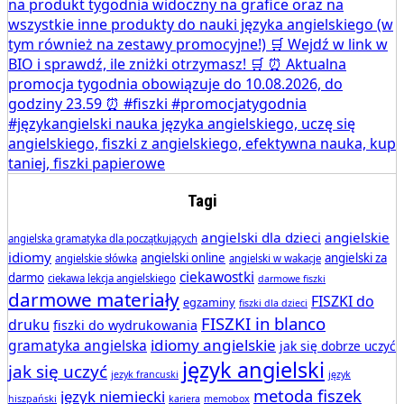
Tagi
angielski dla dzieci
angielskie
angielska gramatyka dla początkujących
idiomy
angielski online
angielski za
angielskie słówka
angielski w wakacje
ciekawostki
darmo
ciekawa lekcja angielskiego
darmowe fiszki
darmowe materiały
FISZKI do
egzaminy
fiszki dla dzieci
FISZKI in blanco
druku
fiszki do wydrukowania
idiomy angielskie
gramatyka angielska
jak się dobrze uczyć
język angielski
jak się uczyć
jezyk francuski
język
metoda fiszek
język niemiecki
hiszpański
kariera
memobox