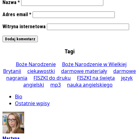
Nazwa
*
Adres email
*
Witryna internetowa
Tagi
Boże Narodzenie
Boże Narodzenie w Wielkiej
Brytanii
ciekawostki
darmowe materiały
darmowe
nagrania
FISZKI do druku
FISZKI na święta
język
angielski
mp3
nauka angielskiego
Bio
Ostatnie wpisy
Martyna